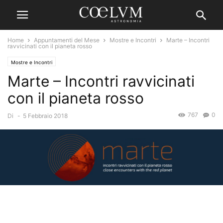
Home
Appuntamenti del Mese
Mostre e Incontri
Marte – Incontri
ravvicinati con il pianeta rosso
Mostre e Incontri
Marte – Incontri ravvicinati
con il pianeta rosso
767
0
Di
-
5 Febbraio 2018