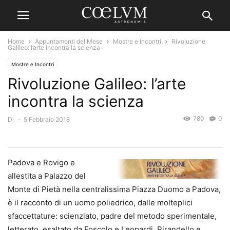
Home
Appuntamenti del Mese
Mostre e Incontri
Rivoluzione
Galileo: l’arte incontra la scienza
Mostre e Incontri
Rivoluzione Galileo: l’arte
incontra la scienza
780
0
Di
-
5 Febbraio 2018
Padova e Rovigo e
allestita a Palazzo del
Monte di Pietà nella centralissima Piazza Duomo a Padova,
è il racconto di un uomo poliedrico, dalle molteplici
sfaccettature: scienziato, padre del metodo sperimentale,
letterato, esaltato da Foscolo e Leopardi, Pirandello e