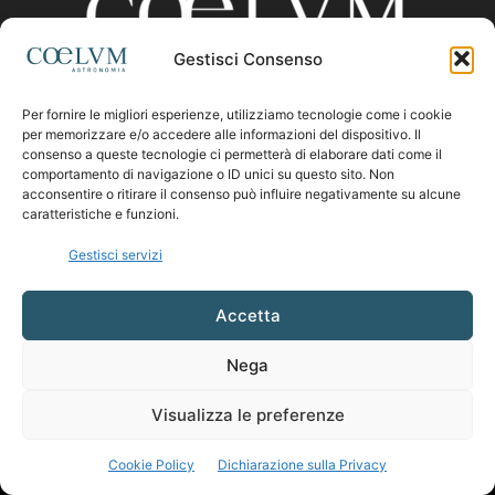
Gestisci Consenso
Per fornire le migliori esperienze, utilizziamo tecnologie come i cookie
CHI SIAMO
per memorizzare e/o accedere alle informazioni del dispositivo. Il
consenso a queste tecnologie ci permetterà di elaborare dati come il
comportamento di navigazione o ID unici su questo sito. Non
acconsentire o ritirare il consenso può influire negativamente su alcune
Contattaci:
coelumastro@coelum.com
caratteristiche e funzioni.
Gestisci servizi
SEGUICI
Accetta
Nega
Visualizza le preferenze
Cookie Policy
Dichiarazione sulla Privacy