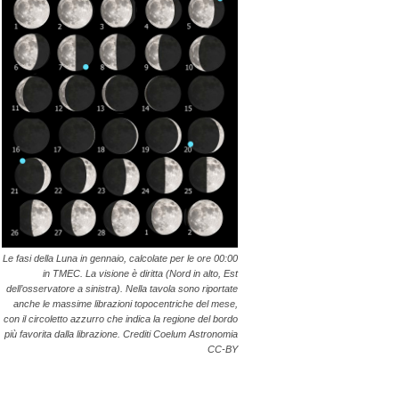
Le fasi della Luna in gennaio, calcolate per le ore 00:00
in TMEC. La visione è diritta (Nord in alto, Est
dell’osservatore a sinistra). Nella tavola sono riportate
anche le massime librazioni topocentriche del mese,
con il circoletto azzurro che indica la regione del bordo
più favorita dalla librazione. Crediti Coelum Astronomia
CC-BY