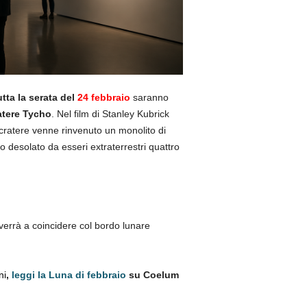
utta la serata del
24 febbraio
saranno
ratere Tycho
. Nel film di Stanley Kubrick
cratere venne rinvenuto un monolito di
desolato da esseri extraterrestri quattro
errà a coincidere col bordo lunare
ni
,
leggi la
Luna di febbraio
su Coelum