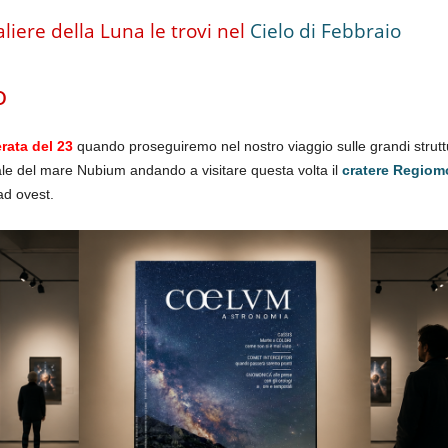
liere della Luna le trovi nel
Cielo di Febbraio
o
rata del 23
quando proseguiremo nel nostro viaggio sulle grandi struttu
ale del mare Nubium andando a visitare questa volta il
cratere Regio
ad ovest.