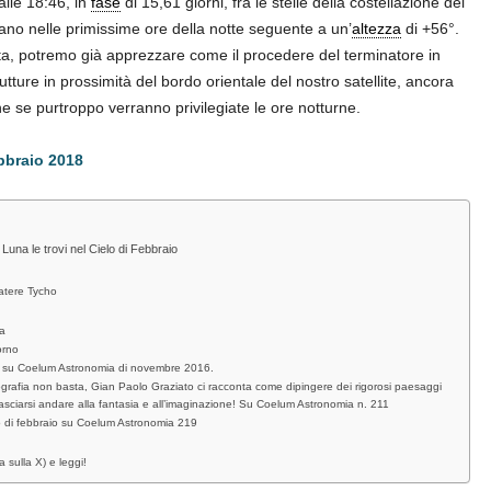
lle 18:46, in
fase
di 15,61 giorni, fra le stelle della costellazione del
ano nelle primissime ore della notte seguente a un’
altezza
di +56°.
ata, potremo già apprezzare come il procedere del terminatore in
tture in prossimità del bordo orientale del nostro satellite, ancora
e se purtroppo verranno privilegiate le ore notturne.
bbraio 2018
 Luna le trovi nel Cielo di Febbraio
ratere Tycho
na
orno
r su Coelum Astronomia di novembre 2016.
grafia non basta, Gian Paolo Graziato ci racconta come dipingere dei rigorosi paesaggi
i lasciarsi andare alla fantasia e all’imaginazione! Su Coelum Astronomia n. 211
elo di febbraio su Coelum Astronomia 219
a sulla X) e leggi!