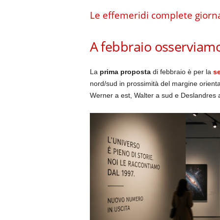
Le effemeridi complete giorna
A febbraio osserviam
La
prima proposta
di febbraio è per la
se
nord/sud in prossimità del margine orient
Werner a est, Walter a sud e Deslandres 