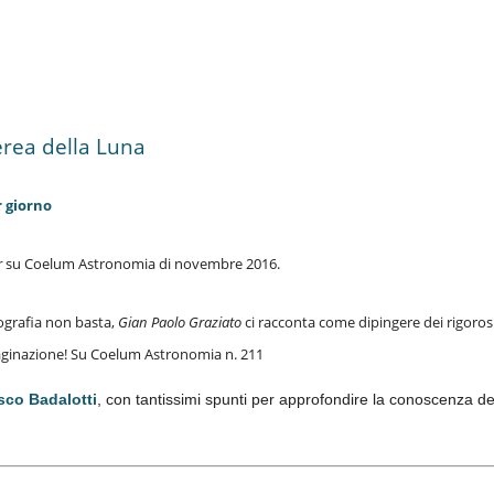
erea della Luna
r giorno
r
su Coelum Astronomia di novembre 2016.
tografia non basta,
Gian Paolo Graziato
ci racconta come dipingere dei rigorosi 
’imaginazione! Su Coelum Astronomia n. 211
sco Badalotti
, con tantissimi spunti per approfondire la conoscenza del