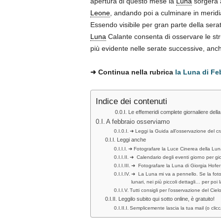
apertura di questo mese la
Luna
sorgerà a
Leone
, andando poi a culminare in meridi
Essendo visibile per gran parte della ser
Luna
Calante consenta di osservare le stru
più evidente nelle serate successive, anch
➜
Continua nella rubrica
la Luna di Fe
Indice dei contenuti
Le effemeridi complete giornaliere della
A febbraio osserviamo
➜ Leggi la Guida all’osservazione del c
Leggi anche
➜ Fotografare la Luce Cinerea della Lu
➜ Calendario degli eventi giorno per gi
➜ Fotografare la Luna di Giorgia Hofe
➜ La Luna mi va a pennello. Se la foto
lunari, nei più piccoli dettagli… per po
Tutti consigli per l’osservazione del Ci
Leggilo subito qui sotto online, è gratuito!
Semplicemente lascia la tua mail (o clicc