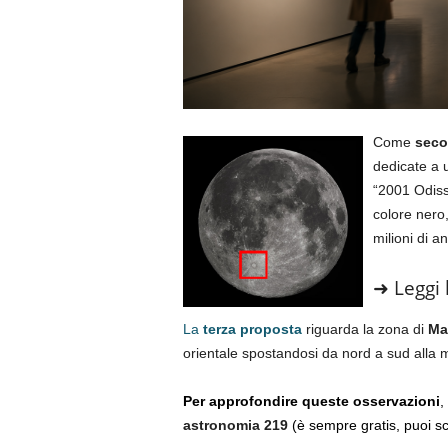
Come
secon
dedicate a u
“2001 Odiss
colore nero
milioni di a
➜ Leggi 
La
terza proposta
riguarda la zona di
Ma
orientale spostandosi da nord a sud all
Per approfondire queste osservazioni
,
astronomia 219
(è sempre gratis, puoi sc