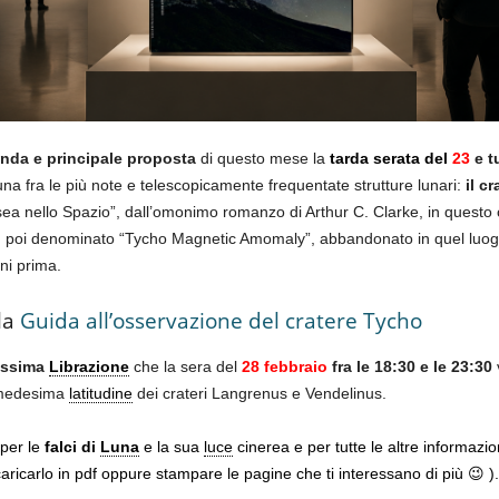
da e principale proposta
di questo mese la
tarda serata del
23
e t
na fra le più note e telescopicamente frequentate strutture lunari:
il c
ea nello Spazio”, dall’omonimo romanzo di Arthur C. Clarke, in questo 
, poi denominato “Tycho Magnetic Amomaly”, abbandonato in quel luogo 
nni prima.
la
Guida all’osservazione del cratere Tycho
ssima
Librazione
che la sera del
28 febbraio
fra le 18:30 e le 23:30
v
a medesima
latitudine
dei crateri Langrenus e Vendelinus.
 per le
falci di
Luna
e la sua
luce
cinerea e per tutte le altre informazio
aricarlo in pdf oppure stampare le pagine che ti interessano di più 😉 ).