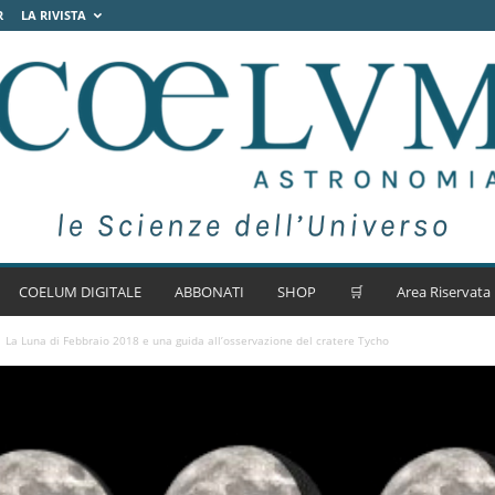
R
LA RIVISTA
COELUM DIGITALE
ABBONATI
SHOP
🛒
Area Riservata
La Luna di Febbraio 2018 e una guida all’osservazione del cratere Tycho