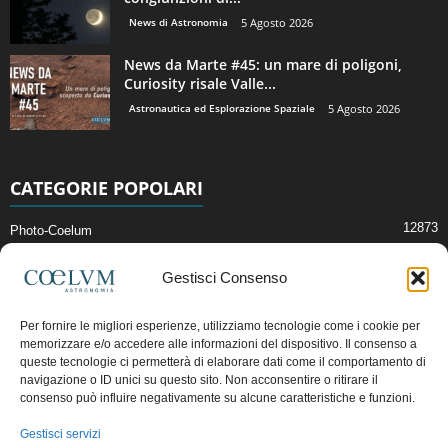
News di Astronomia
5 Agosto 2026
News da Marte #45: un mare di poligoni,
Curiosity risale Valle...
Astronautica ed Esplorazione Spaziale
5 Agosto 2026
CATEGORIE POPOLARI
12873
Photo-Coelum
2914
Mostre e Incontri
Gestisci Consenso
2409
News di Astronomia
1314
Cielo del Mese
Per fornire le migliori esperienze, utilizziamo tecnologie come i cookie per
memorizzare e/o accedere alle informazioni del dispositivo. Il consenso a
365
Astronomia, Astrofisica e Cosmologia
queste tecnologie ci permetterà di elaborare dati come il comportamento di
268
Articoli e Risorse On-Line
navigazione o ID unici su questo sito. Non acconsentire o ritirare il
consenso può influire negativamente su alcune caratteristiche e funzioni.
192
Il Blog della Redazione
Gestisci servizi