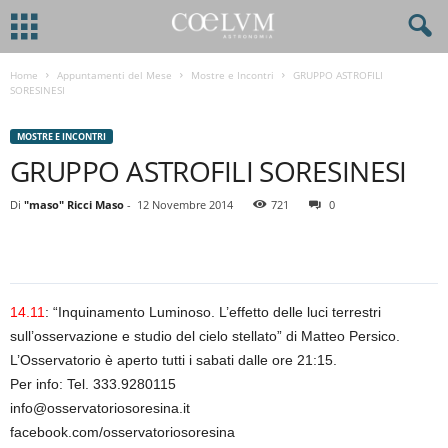
Home
Appuntamenti del Mese
Mostre e Incontri
GRUPPO ASTROFILI
SORESINESI
MOSTRE E INCONTRI
GRUPPO ASTROFILI SORESINESI
Di
"maso" Ricci Maso
-
12 Novembre 2014
721
0
14.11
: “Inquinamento Luminoso. L’effetto delle luci terrestri
sull’osservazione e studio del cielo stellato” di Matteo Persico.
L’Osservatorio è aperto tutti i sabati dalle ore 21:15.
Per info: Tel. 333.9280115
info@osservatoriosoresina.it
facebook.com/osservatoriosoresina