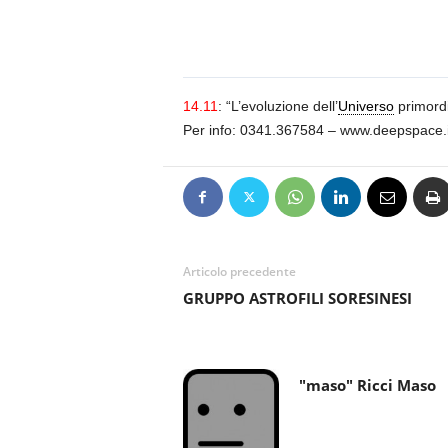
n
o
m
i
a
14.11
: “L’evoluzione dell’
Universo
primordi
Per info: 0341.367584 – www.deepspace.i
Articolo precedente
GRUPPO ASTROFILI SORESINESI
"maso" Ricci Maso