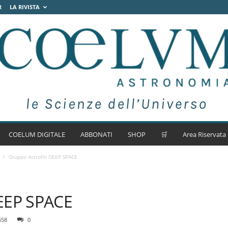
R
LA RIVISTA
COELUM DIGITALE
ABBONATI
SHOP
🛒
Area Riservata
Gruppo Astrofili DEEP SPACE
DEEP SPACE
658
0