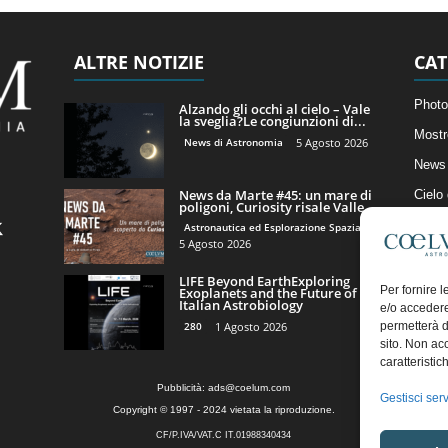
ALTRE NOTIZIE
CAT
Photo
Alzando gli occhi al cielo – Vale
la sveglia?Le congiunzioni di...
Mostr
News di Astronomia
5 Agosto 2026
News 
News da Marte #45: un mare di
Cielo
poligoni, Curiosity risale Valle...
Astro
Astronautica ed Esplorazione Spaziale
5 Agosto 2026
Artico
LIFE Beyond EarthExploring
Il Bl
Per fornire 
Exoplanets and the Future of
Italian Astrobiology
e/o accedere
280
1 Agosto 2026
permetterà d
sito. Non ac
caratteristic
Pubblicità:
ads@coelum.com
Gestisci serv
Copyright © 1997 - 2024 vietata la riproduzione.
CF/P.IVA/VAT.C IT.01988340434