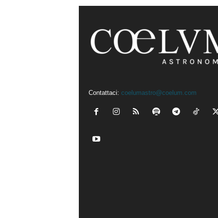
Contattaci:
coelumastro@coelum.com