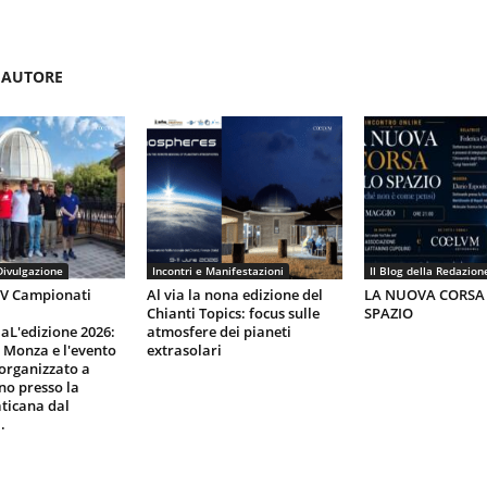
'AUTORE
Divulgazione
Incontri e Manifestazioni
Il Blog della Redazion
IV Campionati
Al via la nona edizione del
LA NUOVA CORSA
Chianti Topics: focus sulle
SPAZIO
aL'edizione 2026:
atmosfere dei pianeti
i Monza e l'evento
extrasolari
organizzato a
gno presso la
ticana dal
.