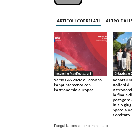
ARTICOLI CORRELATI
ALTRO DALL
Incontri e Manifestazioni
Didattica e 
Verso EAS 2026: a Losanna
Report XX
l’appuntamento con
Italiani di
l’astronomia europea
Astronomi
la finale d
post-gara 
inizio giu
Specola Va
Comitato..
Esegui l'accesso per commentare.