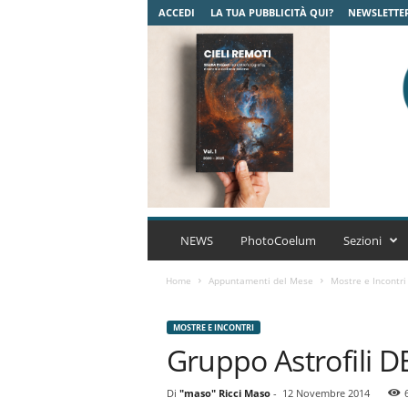
ACCEDI
LA TUA PUBBLICITÀ QUI?
NEWSLETTE
C
o
NEWS
PhotoCoelum
Sezioni
e
l
Home
Appuntamenti del Mese
Mostre e Incontri
u
m
MOSTRE E INCONTRI
A
Gruppo Astrofili 
s
t
r
Di
"maso" Ricci Maso
-
12 Novembre 2014
o