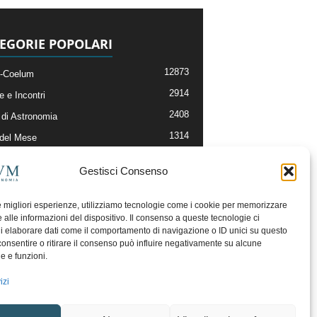
EGORIE POPOLARI
12873
-Coelum
2914
e e Incontri
2408
di Astronomia
1314
 del Mese
364
nomia, Astrofisica e Cosmologia
Gestisci Consenso
268
li e Risorse On-Line
192
og della Redazione
le migliori esperienze, utilizziamo tecnologie come i cookie per memorizzare
 alle informazioni del dispositivo. Il consenso a queste tecnologie ci
i elaborare dati come il comportamento di navigazione o ID unici su questo
consentire o ritirare il consenso può influire negativamente su alcune
he e funzioni.
izi