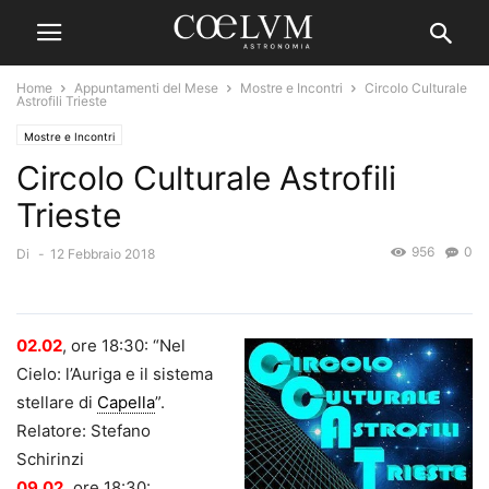
Home
Appuntamenti del Mese
Mostre e Incontri
Circolo Culturale
Astrofili Trieste
Mostre e Incontri
Circolo Culturale Astrofili
Trieste
956
0
Di
-
12 Febbraio 2018
02.02
, ore 18:30: “Nel
Cielo: l’Auriga e il sistema
stellare di
Capella
”.
Relatore: Stefano
Schirinzi
09.02
,
ore 18:30: