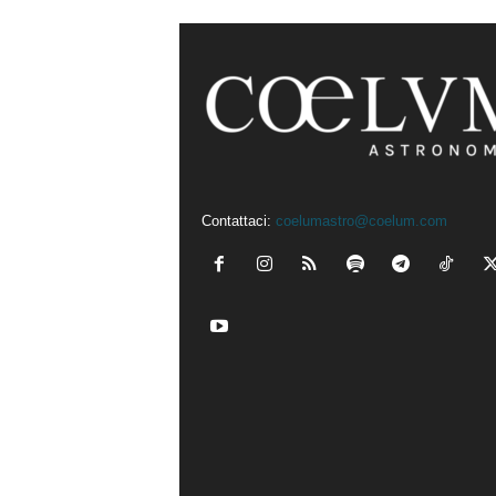
Contattaci:
coelumastro@coelum.com