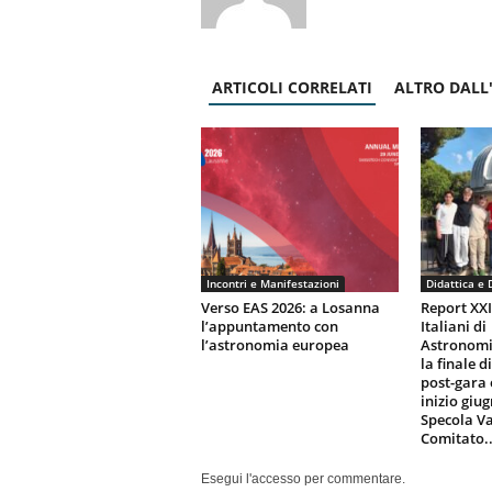
ARTICOLI CORRELATI
ALTRO DALL
Incontri e Manifestazioni
Didattica e 
Verso EAS 2026: a Losanna
Report XX
l’appuntamento con
Italiani di
l’astronomia europea
Astronomi
la finale d
post-gara 
inizio giu
Specola Va
Comitato..
Esegui l'accesso per commentare.