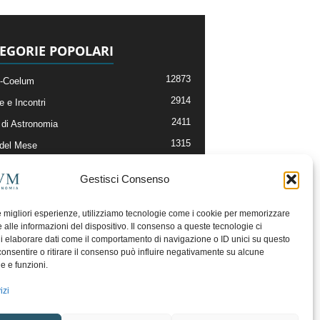
EGORIE POPOLARI
12873
-Coelum
2914
e e Incontri
2411
di Astronomia
1315
 del Mese
365
nomia, Astrofisica e Cosmologia
Gestisci Consenso
268
li e Risorse On-Line
192
og della Redazione
le migliori esperienze, utilizziamo tecnologie come i cookie per memorizzare
 alle informazioni del dispositivo. Il consenso a queste tecnologie ci
i elaborare dati come il comportamento di navigazione o ID unici su questo
consentire o ritirare il consenso può influire negativamente su alcune
he e funzioni.
izi