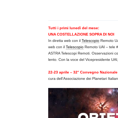
n
o
m
i
a
Tutti i primi lunedì del mese:
UNA COSTELLAZIONE SOPRA DI NOI
In diretta web con il
Telescopio
Remoto UAI 
web con il
Telescopio
Remoto UAI – tele 
ASTRA Telescopi Remoti. Osservazioni con
lento. Con la voce del Vicepresidente UAI
22-23 aprile – 32° Convegno Nazionale d
cura dell’Associazione dei Planetari Italian