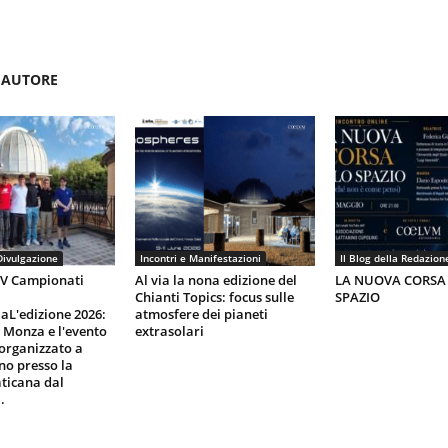
'AUTORE
Divulgazione
Incontri e Manifestazioni
Il Blog della Redazion
IV Campionati
Al via la nona edizione del
LA NUOVA CORSA
Chianti Topics: focus sulle
SPAZIO
aL'edizione 2026:
atmosfere dei pianeti
i Monza e l'evento
extrasolari
organizzato a
gno presso la
ticana dal
.