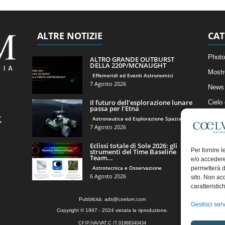
ALTRE NOTIZIE
CAT
Photo
ALTRO GRANDE OUTBURST
DELLA 220P/MCNAUGHT
Mostr
Effemeridi ed Eventi Astronomici
7 Agosto 2026
News 
Il futuro dell’esplorazione lunare
Cielo
passa per l’Etna
Astro
Astronautica ed Esplorazione Spaziale
7 Agosto 2026
Artico
Eclissi totale di Sole 2026: gli
Il Bl
Per fornire 
strumenti del Time Baseline
Team...
e/o accedere
Astrotecnica e Osservazione
permetterà d
6 Agosto 2026
sito. Non ac
caratteristic
Pubblicità:
ads@coelum.com
Gestisci serv
Copyright © 1997 - 2024 vietata la riproduzione.
CF/P.IVA/VAT.C IT.01988340434