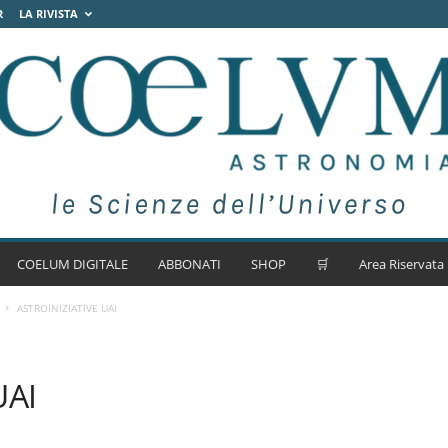
R
LA RIVISTA
COELUM DIGITALE
ABBONATI
SHOP
🛒
Area Riservata
ASTROINIZIATIVE UAI
UAI