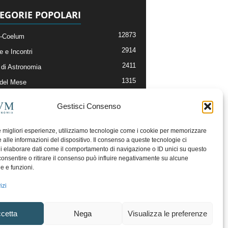
EGORIE POPOLARI
12873
-Coelum
2914
e e Incontri
2411
di Astronomia
1315
 del Mese
365
nomia, Astrofisica e Cosmologia
Gestisci Consenso
268
li e Risorse On-Line
192
og della Redazione
le migliori esperienze, utilizziamo tecnologie come i cookie per memorizzare
 alle informazioni del dispositivo. Il consenso a queste tecnologie ci
i elaborare dati come il comportamento di navigazione o ID unici su questo
consentire o ritirare il consenso può influire negativamente su alcune
he e funzioni.
izi
cetta
Nega
Visualizza le preferenze