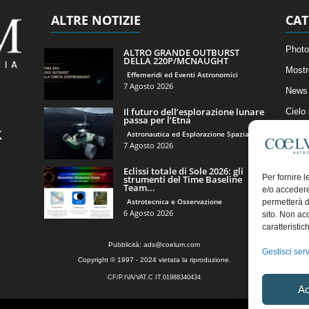
ALTRE NOTIZIE
CAT
Photo
ALTRO GRANDE OUTBURST
DELLA 220P/MCNAUGHT
Mostr
Effemeridi ed Eventi Astronomici
7 Agosto 2026
News 
Il futuro dell’esplorazione lunare
Cielo
passa per l’Etna
Astro
Astronautica ed Esplorazione Spaziale
7 Agosto 2026
Artico
Eclissi totale di Sole 2026: gli
Il Bl
Per fornire 
strumenti del Time Baseline
Team...
e/o accedere
Astrotecnica e Osservazione
permetterà d
6 Agosto 2026
sito. Non ac
caratteristic
Pubblicità:
ads@coelum.com
Gestisci serv
Copyright © 1997 - 2024 vietata la riproduzione.
CF/P.IVA/VAT.C IT.01988340434
Ac