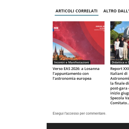
ARTICOLI CORRELATI
ALTRO DALL
Incontri e Manifestazioni
Didattica e 
Verso EAS 2026: a Losanna
Report XX
l’appuntamento con
Italiani di
l’astronomia europea
Astronomi
la finale d
post-gara 
inizio giu
Specola Va
Comitato..
Esegui l'accesso per commentare.