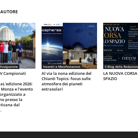
'AUTORE
Divulgazione
Incontri e Manifestazioni
Il Blog della Redazion
IV Campionati
Al via la nona edizione del
LA NUOVA CORSA
Chianti Topics: focus sulle
SPAZIO
aL'edizione 2026:
atmosfere dei pianeti
i Monza e l'evento
extrasolari
organizzato a
gno presso la
ticana dal
.