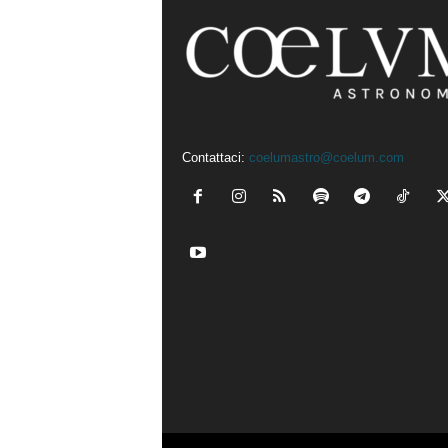
Contattaci:
coelumastro@coelum.com