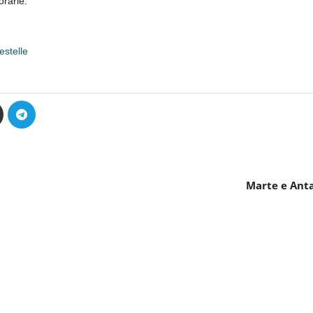
rarle.
stelle
Marte e Anta