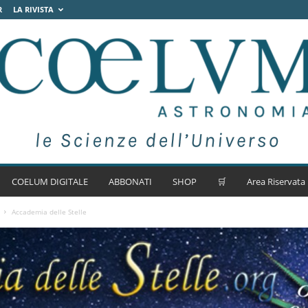
R
LA RIVISTA
COELUM DIGITALE
ABBONATI
SHOP
🛒
Area Riservata
Accademia delle Stelle