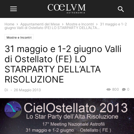
Home
Appuntamenti del Mese
Mostre e Incontri
31 maggio e 1-2
giugno Valli di Ostellato (FE) LO STARPARTY DELL’ALTA...
Mostre e Incontri
31 maggio e 1-2 giugno Valli
di Ostellato (FE) LO
STARPARTY DELL’ALTA
RISOLUZIONE
800
0
Di
-
26 Maggio 2013