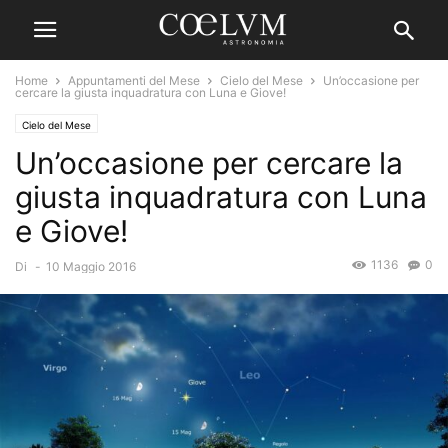
Home
Appuntamenti del Mese
Cielo del Mese
Un’occasione per
cercare la giusta inquadratura con Luna e Giove!
Cielo del Mese
Un’occasione per cercare la
giusta inquadratura con Luna
e Giove!
1136
0
Di
-
10 Maggio 2016