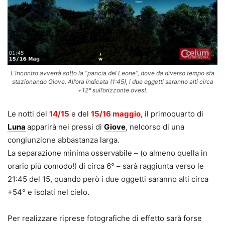
L’incontro avverrà sotto la “pancia del Leone”, dove da diverso tempo sta
stazionando Giove. All’ora indicata (1:45), i due oggetti saranno alti circa
+12° sull’orizzonte ovest.
Le notti del
14/15
e del
15/16 maggio
, il primoquarto di
Luna
apparirà nei pressi di
Giove
, nelcorso di una
congiunzione abbastanza larga.
La separazione minima osservabile – (o almeno quella in
orario più comodo!) di circa 6° – sarà raggiunta verso le
21:45 del 15, quando però i due oggetti saranno alti circa
+54° e isolati nel cielo.
Per realizzare riprese fotografiche di effetto sarà forse