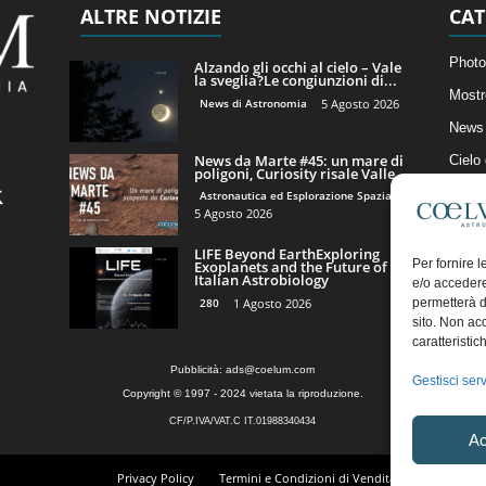
ALTRE NOTIZIE
CAT
Photo
Alzando gli occhi al cielo – Vale
la sveglia?Le congiunzioni di...
Mostr
News di Astronomia
5 Agosto 2026
News 
News da Marte #45: un mare di
Cielo
poligoni, Curiosity risale Valle...
Astro
Astronautica ed Esplorazione Spaziale
5 Agosto 2026
Artico
LIFE Beyond EarthExploring
Il Bl
Per fornire 
Exoplanets and the Future of
Italian Astrobiology
e/o accedere
permetterà d
280
1 Agosto 2026
sito. Non ac
caratteristic
Pubblicità:
ads@coelum.com
Gestisci serv
Copyright © 1997 - 2024 vietata la riproduzione.
CF/P.IVA/VAT.C IT.01988340434
Ac
Privacy Policy
Termini e Condizioni di Vendita
Diritto di r