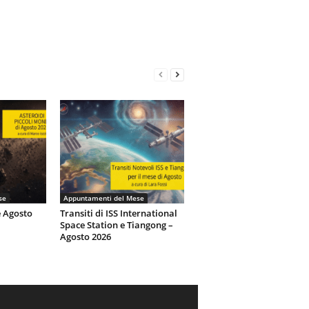
se
Appuntamenti del Mese
e Agosto
Transiti di ISS International
Space Station e Tiangong –
Agosto 2026