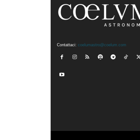
Contattaci:
coelumastro@coelum.com