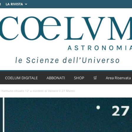
R
LA RIVISTA
COELUM DIGITALE
ABBONATI
SHOP
🛒
Area Riservata
Nettuno situato 12’ a nordest di Venere il 27 Marzo