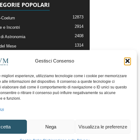
EGORIE POPOLARI
12873
-Coelum
2914
e e Incontri
2408
di Astronomia
1314
 del Mese
364
nomia, Astrofisica e Cosmologia
Gestisci Consenso
268
li e Risorse On-Line
192
og della Redazione
le migliori esperienze, utilizziamo tecnologie come i cookie per memorizzare
 alle informazioni del dispositivo. Il consenso a queste tecnologie ci
i elaborare dati come il comportamento di navigazione o ID unici su questo
consentire o ritirare il consenso può influire negativamente su alcune
he e funzioni.
izi
cetta
Nega
Visualizza le preferenze
ecesso
Regolamento uso sezione PhotoCoelum