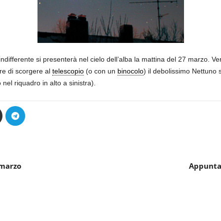
 indifferente si presenterà nel cielo dell’alba la mattina del 27 marzo. V
are di scorgere al
telescopio
(o con un
binocolo
) il debolissimo Nettuno 
el riquadro in alto a sinistra).
 marzo
Appunta