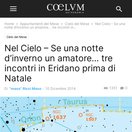
Home
Appuntamenti del Mese
Cielo del Mese
Nel Cielo – Se una
notte d’inverno un amatore… tre incontri in...
Cielo del Mese
Nel Cielo – Se una notte
d’inverno un amatore… tre
incontri in Eridano prima di
Natale
1351
0
Di
"maso" Ricci Maso
-
10 Dicembre 2014