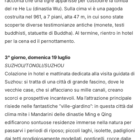
racconta che una tigre apparisse per custodire la tomba
del re He Lu (dinastia Wu). Sulla cima vi è una pagoda
costruita nel 961, a 7 piani, alta 47 m, in cui sono state
scoperte diverse testimonianze antiche (monete, testi
buddhisti, statuette di Buddha). Al termine, rientro in hotel
per la cena ed il pernottamento.
3° giorno, domenica 19 luglio
SUZHOU/TONGLI/SUZHOU
Colazione in hotel e mattinata dedicata alla visita guidata di
Suzhou: si tratta di una città di grande fascino, dove le
vecchie case, che si affacciano su mille canali, creano
scorci e prospettive incantevoli. Ma l’attrazione principale
risiede nelle fantastiche “ville-giardino”: in questa città dal
clima mite i Mandarini delle dinastie Ming e Qing
edificarono sontuose residenze immerse nella natura per
passarvi i periodi di riposo; piccoli laghi, isolette, padiglioni
dai tetti prodigiosamente modellati, ponticelli, rocce dalle