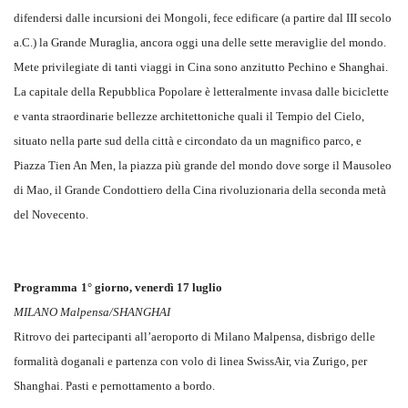
difendersi dalle incursioni dei Mongoli, fece edificare (a partire dal III secolo
a.C.) la Grande Muraglia, ancora oggi una delle sette meraviglie del mondo.
Mete privilegiate di tanti viaggi in Cina sono anzitutto Pechino e Shanghai.
La capitale della Repubblica Popolare è letteralmente invasa dalle biciclette
e vanta straordinarie bellezze architettoniche quali il Tempio del Cielo,
situato nella parte sud della città e circondato da un magnifico parco, e
Piazza Tien An Men, la piazza più grande del mondo dove sorge il Mausoleo
di Mao, il Grande Condottiero della Cina rivoluzionaria della seconda metà
del Novecento.
Programma
1° giorno, venerdì 17 luglio
MILANO Malpensa/SHANGHAI
Ritrovo dei partecipanti all’aeroporto di Milano Malpensa, disbrigo delle
formalità doganali e partenza con volo di linea SwissAir, via Zurigo, per
Shanghai. Pasti e pernottamento a bordo.