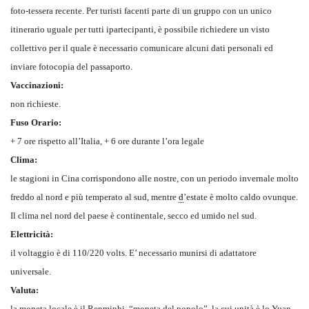
foto-tessera recente. Per turisti facenti parte di un gruppo con un unico
itinerario uguale per tutti ipartecipanti, è possibile richiedere un visto
collettivo per il quale è necessario comunicare alcuni dati personali ed
inviare fotocopia del passaporto.
Vaccinazioni:
non richieste.
Fuso Orario:
+ 7 ore rispetto all’Italia, + 6 ore durante l’ora legale
Clima:
le stagioni in Cina corrispondono alle nostre, con un periodo invernale molto
freddo al nord e più temperato al sud, mentre
d
’estate è molto caldo ovunque.
Il clima nel nord del paese è continentale, secco ed umido nel sud.
Elettricità:
il voltaggio è di 110/220 volts. E’ necessario munirsi di adattatore
universale.
Valuta:
la moneta locale è il Renminbi, “moneta del popolo”, la cui unità è lo Yuan.