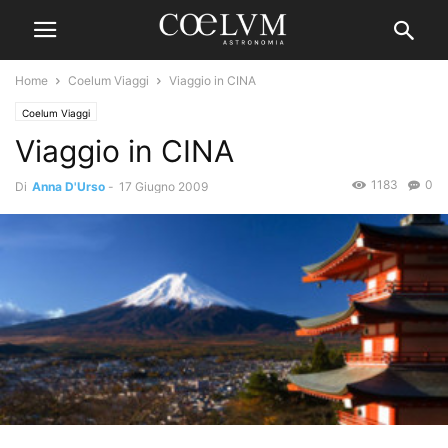
Home
Coelum Viaggi
Viaggio in CINA
Coelum Viaggi
Viaggio in CINA
1183
0
Di
Anna D'Urso
-
17 Giugno 2009