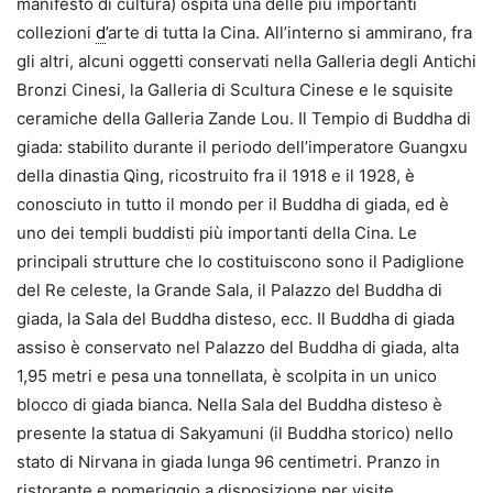
manifesto di cultura) ospita una delle più importanti
collezioni
d
’arte di tutta la Cina. All’interno si ammirano, fra
gli altri, alcuni oggetti conservati nella Galleria degli Antichi
Bronzi Cinesi, la Galleria di Scultura Cinese e le squisite
ceramiche della Galleria Zande Lou. Il Tempio di Buddha di
giada: stabilito durante il periodo dell’imperatore Guangxu
della dinastia Qing, ricostruito fra il 1918 e il 1928, è
conosciuto in tutto il mondo per il Buddha di giada, ed è
uno dei templi buddisti più importanti della Cina. Le
principali strutture che lo costituiscono sono il Padiglione
del Re celeste, la Grande Sala, il Palazzo del Buddha di
giada, la Sala del Buddha disteso, ecc. Il Buddha di giada
assiso è conservato nel Palazzo del Buddha di giada, alta
1,95 metri e pesa una tonnellata, è scolpita in un unico
blocco di giada bianca. Nella Sala del Buddha disteso è
presente la statua di Sakyamuni (il Buddha storico) nello
stato di Nirvana in giada lunga 96 centimetri. Pranzo in
ristorante e pomeriggio a disposizione per visite