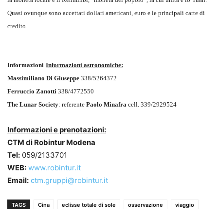
Quasi ovunque sono accettati dollari americani, euro e le principali carte di
credito.
Informazioni
Informazioni astronomiche:
Massimiliano Di Giuseppe
338/5264372
Ferruccio Zanotti
338/4772550
The Lunar Society
: referente
Paolo Minafra
cell. 339/2929524
Informazioni e prenotazioni:
CTM di Robintur Modena
Tel:
059/2133701
WEB:
www.robintur.it
Email:
ctm.gruppi@robintur.it
TAGS
Cina
eclisse totale di sole
osservazione
viaggio