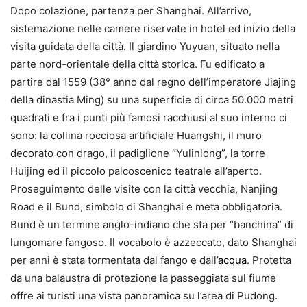
Dopo colazione, partenza per Shanghai. All’arrivo,
sistemazione nelle camere riservate in hotel ed inizio della
visita guidata della città. Il giardino Yuyuan, situato nella
parte nord-orientale della città storica. Fu edificato a
partire dal 1559 (38° anno dal regno dell’imperatore Jiajing
della dinastia Ming) su una superficie di circa 50.000 metri
quadrati e fra i punti più famosi racchiusi al suo interno ci
sono: la collina rocciosa artificiale Huangshi, il muro
decorato con drago, il padiglione “Yulinlong”, la torre
Huijing ed il piccolo palcoscenico teatrale all’aperto.
Proseguimento delle visite con la città vecchia, Nanjing
Road e il Bund, simbolo di Shanghai e meta obbligatoria.
Bund è un termine anglo-indiano che sta per “banchina” di
lungomare fangoso. Il vocabolo è azzeccato, dato Shanghai
per anni è stata tormentata dal fango e dall’
acqua
. Protetta
da una balaustra di protezione la passeggiata sul fiume
offre ai turisti una vista panoramica su l’area di Pudong.