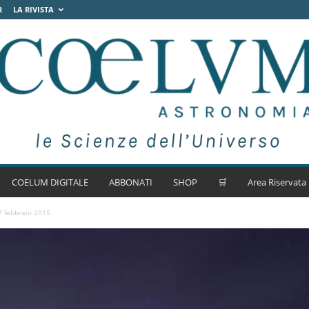
R
LA RIVISTA
COELUM DIGITALE
ABBONATI
SHOP
🛒
Area Riservata
7 febbraio 2015