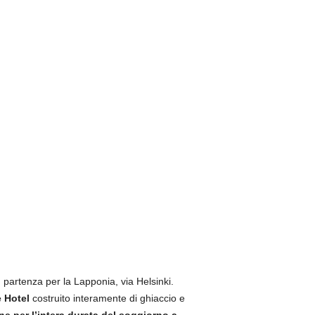
n partenza per la Lapponia, via Helsinki.
e Hotel
costruito interamente di ghiaccio e
e per l’intera durata del soggiorno a