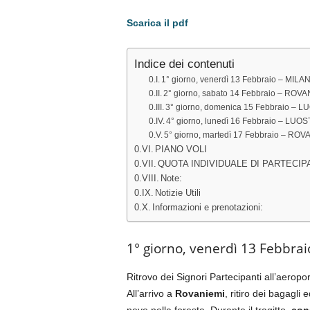
Scarica il pdf
Indice dei contenuti
1° giorno, venerdì 13 Febbraio – MIL
2° giorno, sabato 14 Febbraio – ROV
3° giorno, domenica 15 Febbraio – LUO
4° giorno, lunedì 16 Febbraio – LUOSTO
5° giorno, martedì 17 Febbraio – RO
PIANO VOLI
QUOTA INDIVIDUALE DI PARTECIP
Note:
Notizie Utili
Informazioni e prenotazioni:
1° giorno, venerdì 13 Febbr
Ritrovo dei Signori Partecipanti all’aeropo
All’arrivo a
Rovaniemi
, ritiro dei bagagli
neve nella foresta. Durante il tragitto,
con