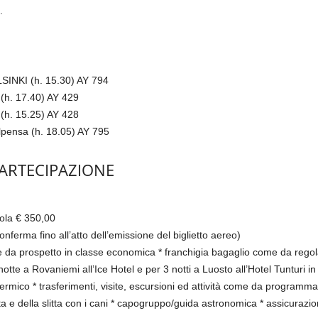
.
SINKI (h. 15.30) AY 794
(h. 17.40) AY 429
(h. 15.25) AY 428
pensa (h. 18.05) AY 795
PARTECIPAZIONE
ola € 350,00
nferma fino all’atto dell’emissione del biglietto aereo)
ome da prospetto in classe economica * franchigia bagaglio come da re
otte a Rovaniemi all’Ice Hotel e per 3 notti a Luosto all’Hotel Tunturi in
co * trasferimenti, visite, escursioni ed attività come da programma 
tta e della slitta con i cani * capogruppo/guida astronomica * assicura