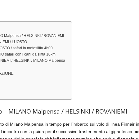
ANO Malpensa / HELSINKI / ROVANIEMI
ANIEMI / LUOSTO
STO / safari in motoslitta 4h00
 safari con i cani da slitta 10km
VANIEMI / HELSINKI / MILANO Malpensa
AZIONE
aio – MILANO Malpensa / HELSINKI / ROVANIEMI
rto di Milano Malpensa in tempo per l’imbarco sul volo di linea Finnair i
 ed incontro con la guida per il successivo trasferimento al gigantesco
Ic
segna dello speciale abbigliamento termico che sarà a disposizion