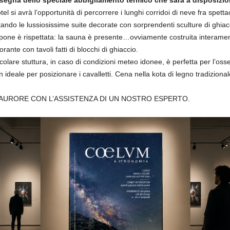
 si avrà l’opportunità di percorrere i lunghi corridoi di neve fra spettac
ando le lussiosissime suite decorate con sorprendenti sculture di ghiaccio
ppone è rispettata: la sauna è presente…ovviamente costruita interament
orante con tavoli fatti di blocchi di ghiaccio.
olare stuttura, in caso di condizioni meteo idonee, è perfetta per l’oss
on ideale per posizionare i cavalletti. Cena nella kota di legno tradizio
AURORE CON L’ASSISTENZA DI UN NOSTRO ESPERTO.