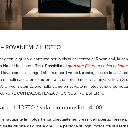
io – ROVANIEMI / LUOSTO
bby con la guida e partenza per la visita del centro di Rovaniemi, la capi
Natale ha il suo ufficio. Possibiltà di
pranzare (libero a carico dei part
i Rovaniemi ci si dirige 150 km a nord verso
Luosto
, piccola località sci
a di molti cacciatori di aurore, anche perchè nelle vicinanza si trova So
 All’arrivo, sistemazione nelle camere riservate in hotel, cena e pernot
AURORE CON L’ASSISTENZA DI UN NOSTRO ESPERTO.
io – LUOSTO / safari in motoslitta 4h00
i e raggiunte le motoslitte parcheggiate nei pressi dell’albergo (breve 
i della durata di circa 4 ore
. Due persone su ogni motoslitta si altern