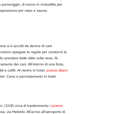
mo pomeriggio, di nuovo in motoslitta per
 disposizione per relax e sauna,
ve si è accolti da decine di cani
 verranno spiegate le regole per condurre la
lo scivolare delle slitte sulla neve. Al
amento dei cani. All’interno di una Kota,
i e caffè. Al rientro in hotel,
pranzo libero
ative. Cena e pernottamento in hotel.
i, (1h30 circa di trasferimento /
pranzo
, via Helsinki. All’arrivo all’aeroporto di