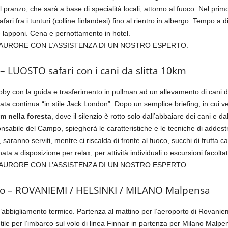
il pranzo, che sarà a base di specialità locali, attorno al fuoco. Nel pri
afari fra i tunturi (colline finlandesi) fino al rientro in albergo. Tempo a
lapponi. Cena e pernottamento in hotel.
AURORE CON L’ASSISTENZA DI UN NOSTRO ESPERTO.
 – LUOSTO safari con i cani da slitta 10km
obby con la guida e trasferimento in pullman ad un allevamento di cani do
iornata continua “in stile Jack London”. Dopo un semplice briefing, in cui
km nella foresta
, dove il silenzio è rotto solo dall’abbaiare dei cani e dal
onsabile del Campo, spiegherà le caratteristiche e le tecniche di addestr
aranno serviti, mentre ci riscalda di fronte al fuoco, succhi di frutta cald
nata a disposizione per relax, per attività individuali o escursioni facolt
AURORE CON L’ASSISTENZA DI UN NOSTRO ESPERTO.
aio – ROVANIEMI / HELSINKI / MILANO Malpensa
’abbigliamento termico. Partenza al mattino per l’aeroporto di Rovaniem
tile per l’imbarco sul volo di linea Finnair in partenza per Milano Malpensa