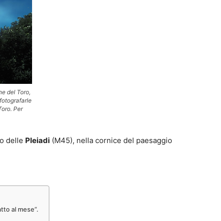
ne del Toro,
fotografarle
Toro. Per
o delle
Pleiadi
(M45), nella cornice del paesaggio
atto al mese”.