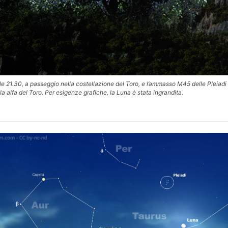
e 21.30, a passeggio nella costellazione del Toro, e l’ammasso M45 delle Pleiadi a
lla alfa del Toro. Per esigenze grafiche, la Luna è stata ingrandita.