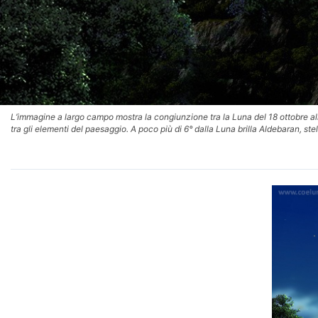
L’immagine a largo campo mostra la congiunzione tra la Luna del 18 ottobre all
tra gli elementi del paesaggio. A poco più di 6° dalla Luna brilla Aldebaran, ste