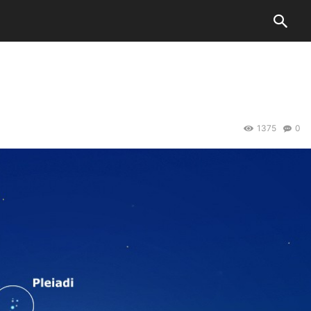
1375
0