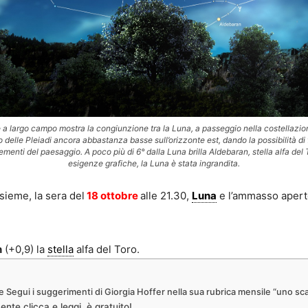
a largo campo mostra la congiunzione tra la Luna, a passeggio nella costellazio
 delle Pleiadi ancora abbastanza basse sull’orizzonte est, dando la possibilità di 
elementi del paesaggio. A poco più di 6° dalla Luna brilla Aldebaran, stella alfa del 
esigenze grafiche, la Luna è stata ingrandita.
sieme, la sera del
18 ottobre
alle 21.30,
Luna
e l’ammasso apert
n
(+0,9) la
stella
alfa del Toro.
bre Segui i suggerimenti di Giorgia Hoffer nella sua rubrica mensile “uno sc
nte clicca e leggi, è gratuito!