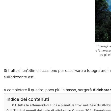
L’immagine 
e l’ammasso
tra gli 
Si tratta di un’ottima occasione per osservare e fotografare in
sull’orizzonte est.
A completare il quadro, poco più in basso, sorgerà
Aldebara
Indice dei contenuti
Tutte le effemeridi di Luna e pianeti le trovi nel Cielo di Otto
Tutti gli eventi del cielo di ottobre su Coelum 204. Sempliceme