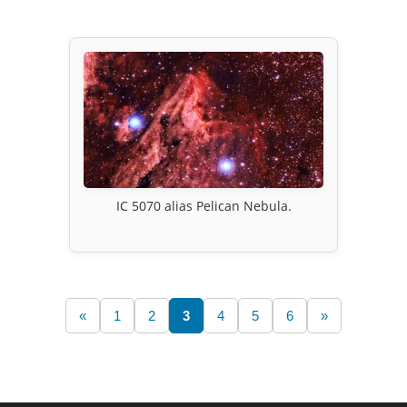
IC 5070 alias Pelican Nebula.
«
1
2
3
4
5
6
»