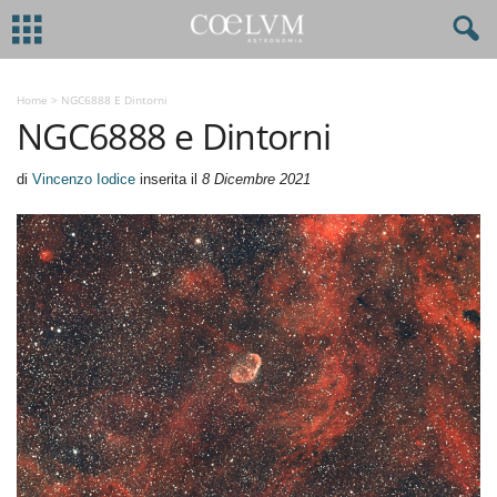
Home
>
NGC6888 E Dintorni
NGC6888 e Dintorni
di
Vincenzo Iodice
inserita il
8 Dicembre 2021