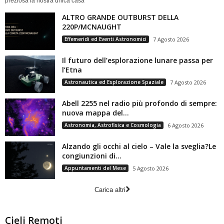
preziosa la nostra unica casa
ALTRO GRANDE OUTBURST DELLA
220P/MCNAUGHT
Effemeridi ed Eventi Astronomici
7 Agosto 2026
Il futuro dell’esplorazione lunare passa per
l’Etna
Astronautica ed Esplorazione Spaziale
7 Agosto 2026
Abell 2255 nel radio più profondo di sempre:
nuova mappa del...
Astronomia, Astrofisica e Cosmologia
6 Agosto 2026
Alzando gli occhi al cielo – Vale la sveglia?Le
congiunzioni di...
Appuntamenti del Mese
5 Agosto 2026
Carica altri
Cieli Remoti