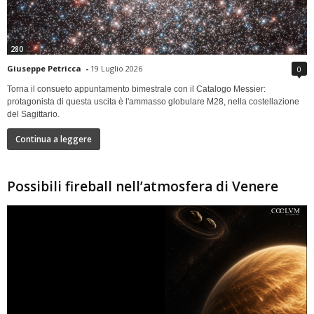
280
Giuseppe Petricca
-
19 Luglio 2026
0
Torna il consueto appuntamento bimestrale con il Catalogo Messier:
protagonista di questa uscita è l'ammasso globulare M28, nella costellazione
del Sagittario.
Continua a leggere
Possibili fireball nell’atmosfera di Venere