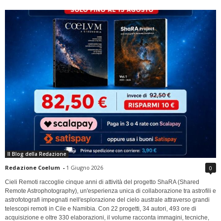
Il Blog della Redazione
Redazione Coelum
-
1 Giugno 2026
0
Cieli Remoti raccoglie cinque anni di attività del progetto ShaRA (Shared
Remote Astrophotography), un'esperienza unica di collaborazione tra astrofili e
astrofotografi impegnati nell'esplorazione del cielo australe attraverso grandi
telescopi remoti in Cile e Namibia. Con 22 progetti, 34 autori, 493 ore di
acquisizione e oltre 330 elaborazioni, il volume racconta immagini, tecniche,