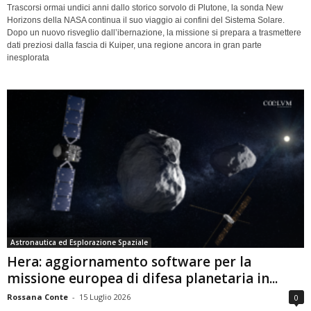
Trascorsi ormai undici anni dallo storico sorvolo di Plutone, la sonda New
Horizons della NASA continua il suo viaggio ai confini del Sistema Solare.
Dopo un nuovo risveglio dall’ibernazione, la missione si prepara a trasmettere
dati preziosi dalla fascia di Kuiper, una regione ancora in gran parte
inesplorata
Astronautica ed Esplorazione Spaziale
Hera: aggiornamento software per la
missione europea di difesa planetaria in...
Rossana Conte
-
15 Luglio 2026
0