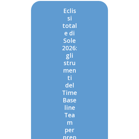
Eclis
si
total
e di
Sole
2026:
gli
stru
men
ti
del
Time
Base
line
Tea
m
per
prep