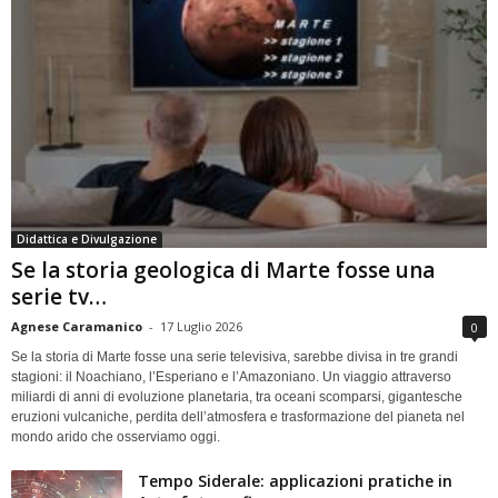
Didattica e Divulgazione
Se la storia geologica di Marte fosse una
serie tv…
Agnese Caramanico
-
17 Luglio 2026
0
Se la storia di Marte fosse una serie televisiva, sarebbe divisa in tre grandi
stagioni: il Noachiano, l’Esperiano e l’Amazoniano. Un viaggio attraverso
miliardi di anni di evoluzione planetaria, tra oceani scomparsi, gigantesche
eruzioni vulcaniche, perdita dell’atmosfera e trasformazione del pianeta nel
mondo arido che osserviamo oggi.
Tempo Siderale: applicazioni pratiche in