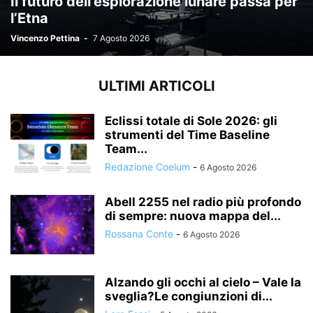
Il futuro dell’esplorazione lunare passa per
l’Etna
Vincenzo Pettina
-
7 Agosto 2026
ULTIMI ARTICOLI
Eclissi totale di Sole 2026: gli
strumenti del Time Baseline
Team...
Redazione Coelum
-
6 Agosto 2026
Abell 2255 nel radio più profondo
di sempre: nuova mappa del...
Rossana Conte
-
6 Agosto 2026
Alzando gli occhi al cielo – Vale la
sveglia?Le congiunzioni di...