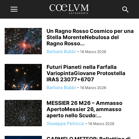
Un Ragno Rosso Cosmico per una
Stella MorenteNebulosa del
Ragno Rosso...
Barbara Bubbi
-
16 Marzo 2026
Futuri Pianeti nella Farfalla
VariopintaGiovane Protostella
IRAS 23077+6707
Barbara Bubbi
-
16 Marzo 2026
MESSIER 26 M26 – Ammasso
ApertoMessier 26, ammasso
aperto nello Scudo:...
Giuseppe Petricca
-
16 Marzo 2026