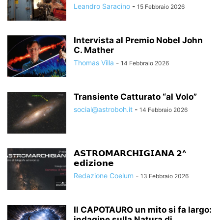
Leandro Saracino
-
15 Febbraio 2026
Intervista al Premio Nobel John
C. Mather
Thomas Villa
-
14 Febbraio 2026
Transiente Catturato “al Volo”
social@astroboh.it
-
14 Febbraio 2026
𝗔𝗦𝗧𝗥𝗢𝗠𝗔𝗥𝗖𝗛𝗜𝗚𝗜𝗔𝗡𝗔 𝟮^
𝗲𝗱𝗶𝘇𝗶𝗼𝗻𝗲
Redazione Coelum
-
13 Febbraio 2026
Il CAPOTAURO un mito si fa largo:
indagine sulla Natura di...