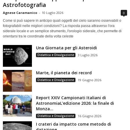
Astrofotografia
Agnese Caramanico
-
10 Luglio 2026
0
Come si può sapere in anticipo quali oggetti del cielo saranno osservabili o
fotografabili nelle migliori condizioni? La risposta passa attraverso l'ora
siderale locale e un semplice strumento, l'orologio siderale, che permette di
orientarsi tra le coordinate della volta celeste
Una Giornata per gli Asteroidi
Didattica e Divulgazione
3 Luglio 2026
Marte, il pianeta dei record
Didattica e Divulgazione
19 Giugno 2026
Report XXIV Campionati Italiani di
AstronomiaL'edizione 2026: la finale di
Monza...
Didattica e Divulgazione
16 Giugno 2026
I crateri da impatto come metodo di
datazione