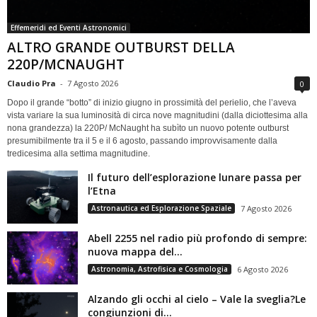
Effemeridi ed Eventi Astronomici
ALTRO GRANDE OUTBURST DELLA
220P/MCNAUGHT
Claudio Pra
-
7 Agosto 2026
0
Dopo il grande “botto” di inizio giugno in prossimità del perielio, che l’aveva
vista variare la sua luminosità di circa nove magnitudini (dalla diciottesima alla
nona grandezza) la 220P/ McNaught ha subìto un nuovo potente outburst
presumibilmente tra il 5 e il 6 agosto, passando improvvisamente dalla
tredicesima alla settima magnitudine.
Il futuro dell’esplorazione lunare passa per
l’Etna
Astronautica ed Esplorazione Spaziale
7 Agosto 2026
Abell 2255 nel radio più profondo di sempre:
nuova mappa del...
Astronomia, Astrofisica e Cosmologia
6 Agosto 2026
Alzando gli occhi al cielo – Vale la sveglia?Le
congiunzioni di...