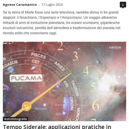
Agnese Caramanico
-
17 Luglio 2026
0
Se la storia di Marte fosse una serie televisiva, sarebbe divisa in tre grandi
stagioni: il Noachiano, l’Esperiano e l’Amazoniano. Un viaggio attraverso
miliardi di anni di evoluzione planetaria, tra oceani scomparsi, gigantesche
eruzioni vulcaniche, perdita dell’atmosfera e trasformazione del pianeta nel
mondo arido che osserviamo oggi.
Astrofotografia
Tempo Siderale: applicazioni pratiche in