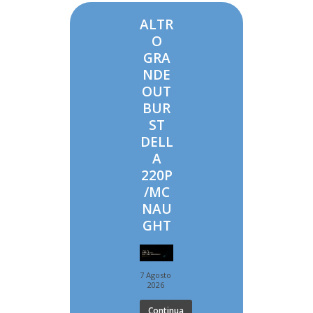
ALTR
O
GRA
NDE
OUT
BUR
ST
DELL
A
220P
/MC
NAU
GHT
7 Agosto
2026
Continua