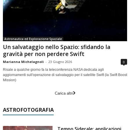
Astronautica ed Esplorazione Spaziale
Un salvataggio nello Spazio: sfidando la
gravità per non perdere Swift
Marianna Michelagnoli
-
23 Giugno 2026
0
Risale a qualche giorno fa la teleconferenza NASA dedicata agli
aggiornamenti sull'operazione di salvataggio per il satellite Swift (la Swift Boost
Mission)
Carica altri
ASTROFOTOGRAFIA
Tempo Siderale: applicazioni