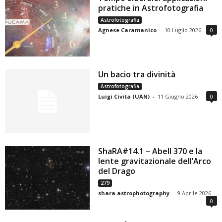
pratiche in Astrofotografia
Astrofotografia
Agnese Caramanico
-
10 Luglio 2026
0
Un bacio tra divinità
Astrofotografia
Luigi Civita (UAN)
-
11 Giugno 2026
0
ShaRA#14.1 – Abell 370 e la
lente gravitazionale dell’Arco
del Drago
279
shara.astrophotography
-
9 Aprile 2026
0