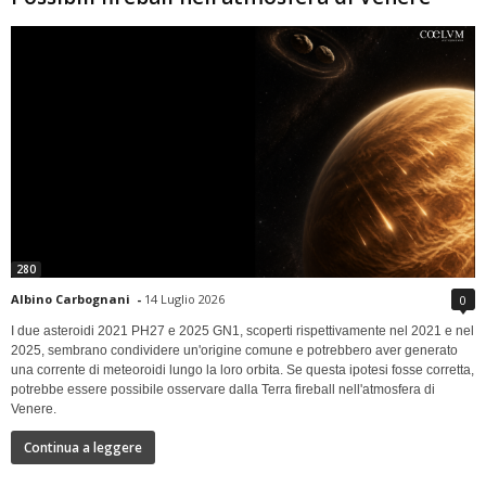
280
Albino Carbognani
-
14 Luglio 2026
0
I due asteroidi 2021 PH27 e 2025 GN1, scoperti rispettivamente nel 2021 e nel
2025, sembrano condividere un'origine comune e potrebbero aver generato
una corrente di meteoroidi lungo la loro orbita. Se questa ipotesi fosse corretta,
potrebbe essere possibile osservare dalla Terra fireball nell'atmosfera di
Venere.
Continua a leggere