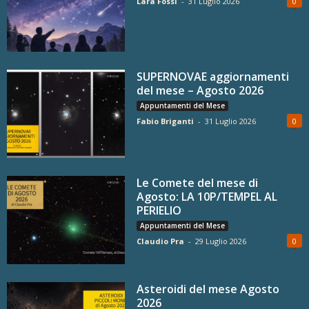
Lara Fossi
-
31 Luglio 2026
0
SUPERNOVAE aggiornamenti
del mese – Agosto 2026
Appuntamenti del Mese
Fabio Briganti
-
31 Luglio 2026
0
Le Comete del mese di
Agosto: LA 10P/TEMPEL AL
PERIELIO
Appuntamenti del Mese
Claudio Pra
-
29 Luglio 2026
0
Asteroidi del mese Agosto
2026