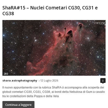
ShaRA#15 – Nuclei Cometari CG30, CG31 e
CG38
280
shara.astrophotography
-
12 Luglio 2026
0
Il nuovo appuntamento con la rubrica ShaRA ci accompagna alla scoperta dei
globuli cometari CG30, CG31, CG38, ai bordi della Nebulosa di Gum a cavallo
tra le costellazioni della Poppa e della Vela
Continua a leggere