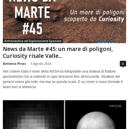
Astronautica ed Esplorazione Spaziale
News da Marte #45: un mare di poligoni,
Curiosity risale Valle...
Antonio Piras
-
5 Agosto 2026
0
Nel cratere Gale il rover della NASA ha fotografato una distesa di fratture
geometriche che si estende in ogni direzione fino all'orizzonte. Strutture del
genere erano già note, ma mai su questa scala. E su come si siano formate il
team non si sbilancia.