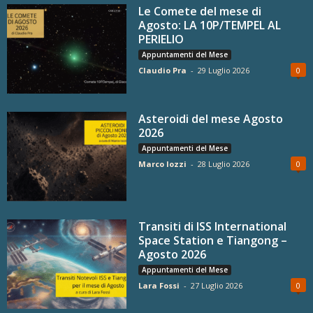
Le Comete del mese di
Agosto: LA 10P/TEMPEL AL
PERIELIO
Appuntamenti del Mese
Claudio Pra
-
29 Luglio 2026
0
Asteroidi del mese Agosto
2026
Appuntamenti del Mese
Marco Iozzi
-
28 Luglio 2026
0
Transiti di ISS International
Space Station e Tiangong –
Agosto 2026
Appuntamenti del Mese
Lara Fossi
-
27 Luglio 2026
0