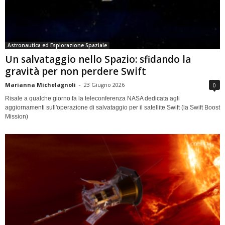
Astronautica ed Esplorazione Spaziale
Un salvataggio nello Spazio: sfidando la
gravità per non perdere Swift
Marianna Michelagnoli
-
23 Giugno 2026
0
Risale a qualche giorno fa la teleconferenza NASA dedicata agli
aggiornamenti sull'operazione di salvataggio per il satellite Swift (la Swift Boost
Mission)