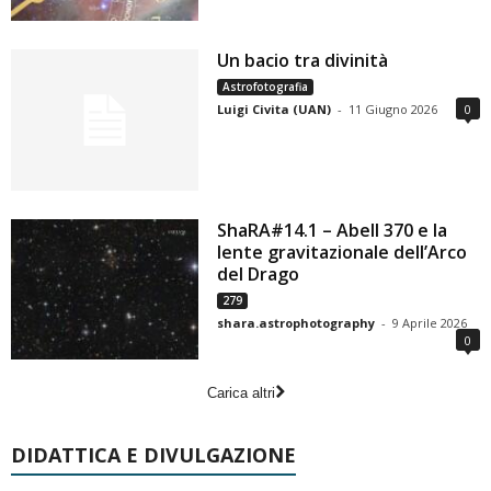
Un bacio tra divinità
Astrofotografia
Luigi Civita (UAN)
-
11 Giugno 2026
0
ShaRA#14.1 – Abell 370 e la
lente gravitazionale dell’Arco
del Drago
279
shara.astrophotography
-
9 Aprile 2026
0
Carica altri
DIDATTICA E DIVULGAZIONE