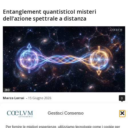
Entanglement quantisticoI misteri
dell’azione spettrale a distanza
280
Marco Lorrai
-
15 Giugno 2026
0
L'entanglement quantistico è uno dei fenomeni più sorprendenti della fisica
moderna: due particelle possono mostrare correlazioni che sembrano ignorare
Gestisci Consenso
la distanza che le separa. Gli esperimenti e i teoremi di Bell hanno escluso le
semplici spiegazioni basate su "variabili nascoste" locali, confermando le
Per fornire le migliori esperienze, utilizziamo tecnologie come i cookie per
previsioni della meccanica quantistica. Nonostante ciò, l'entanglement non