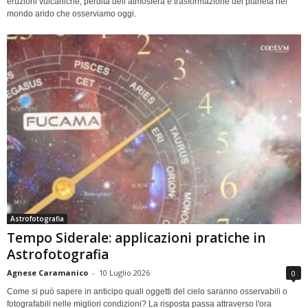
eruzioni vulcaniche, perdita dell’atmosfera e trasformazione del pianeta nel
mondo arido che osserviamo oggi.
Astrofotografia
Tempo Siderale: applicazioni pratiche in
Astrofotografia
Agnese Caramanico
-
10 Luglio 2026
0
Come si può sapere in anticipo quali oggetti del cielo saranno osservabili o
fotografabili nelle migliori condizioni? La risposta passa attraverso l'ora