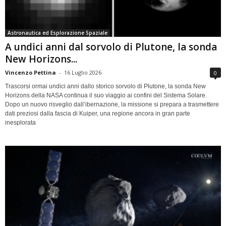
Astronautica ed Esplorazione Spaziale
A undici anni dal sorvolo di Plutone, la sonda
New Horizons...
Vincenzo Pettina
-
16 Luglio 2026
0
Trascorsi ormai undici anni dallo storico sorvolo di Plutone, la sonda New
Horizons della NASA continua il suo viaggio ai confini del Sistema Solare.
Dopo un nuovo risveglio dall’ibernazione, la missione si prepara a trasmettere
dati preziosi dalla fascia di Kuiper, una regione ancora in gran parte
inesplorata