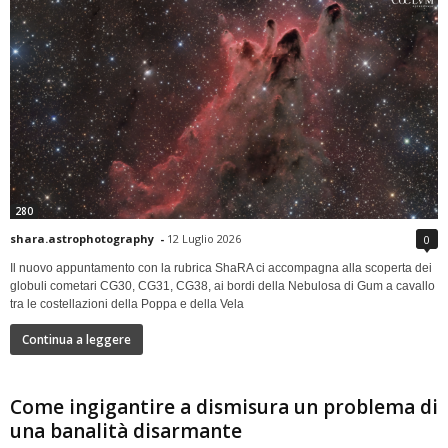
280
shara.astrophotography
-
12 Luglio 2026
0
Il nuovo appuntamento con la rubrica ShaRA ci accompagna alla scoperta dei
globuli cometari CG30, CG31, CG38, ai bordi della Nebulosa di Gum a cavallo
tra le costellazioni della Poppa e della Vela
Continua a leggere
Come ingigantire a dismisura un problema di
una banalità disarmante