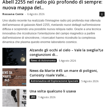
Abell 2255 nel radio più profondo di sempre:
nuova mappa del...
Rossana Conte
-
6 Agosto 2026
0
Uno studio recente ha realizzato l'immagine radio più profonda mai ottenuta
dell'ammasso di galassie Abell 2255, rivelando nuovi dettagli sull'emissione
diffusa e scoprendo una possibile nuova reliquia radio. Grazie a una tecnica
innovativa che ricostruisce l'orientazione del campo magnetico a partire
dall'emissione di sincrotrone, i ricercatori hanno ricostruito la complessa
dinamica che plasma questo enorme laboratorio cosmico.
Alzando gli occhi al cielo – Vale la sveglia?Le
congiunzioni di...
News di Astronomia
5 Agosto 2026
News da Marte #45: un mare di poligoni,
Curiosity risale Valle...
Astronautica ed Esplorazione Spaziale
5 Agosto 2026
Una volta qualcuno li usava
280
1 Agosto 2026