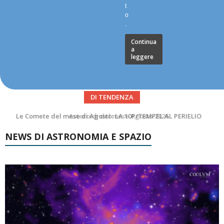
t
o
.
Continua
a
leggere
DI TENDENZA
Asteroidi del mese Agosto 2026
NEWS DI ASTRONOMIA E SPAZIO