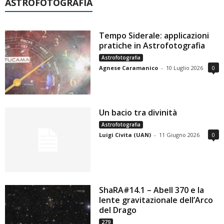
ASTROFOTOGRAFIA
Tempo Siderale: applicazioni
pratiche in Astrofotografia
Astrofotografia
Agnese Caramanico
-
10 Luglio 2026
0
Un bacio tra divinità
Astrofotografia
Luigi Civita (UAN)
-
11 Giugno 2026
0
ShaRA#14.1 – Abell 370 e la
lente gravitazionale dell’Arco
del Drago
279