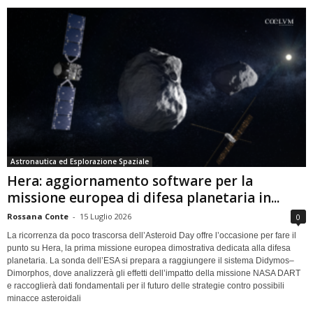
Astronautica ed Esplorazione Spaziale
Hera: aggiornamento software per la
missione europea di difesa planetaria in...
Rossana Conte
-
15 Luglio 2026
0
La ricorrenza da poco trascorsa dell’Asteroid Day offre l’occasione per fare il
punto su Hera, la prima missione europea dimostrativa dedicata alla difesa
planetaria. La sonda dell’ESA si prepara a raggiungere il sistema Didymos–
Dimorphos, dove analizzerà gli effetti dell’impatto della missione NASA DART
e raccoglierà dati fondamentali per il futuro delle strategie contro possibili
minacce asteroidali