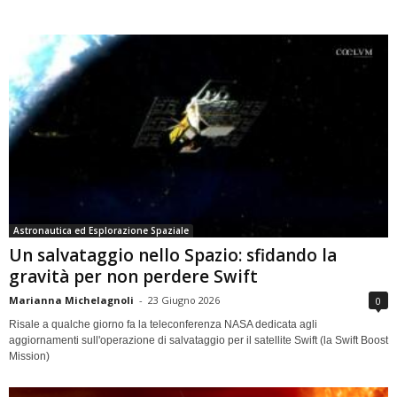
Astronautica ed Esplorazione Spaziale
Un salvataggio nello Spazio: sfidando la
gravità per non perdere Swift
Marianna Michelagnoli
-
23 Giugno 2026
0
Risale a qualche giorno fa la teleconferenza NASA dedicata agli
aggiornamenti sull'operazione di salvataggio per il satellite Swift (la Swift Boost
Mission)