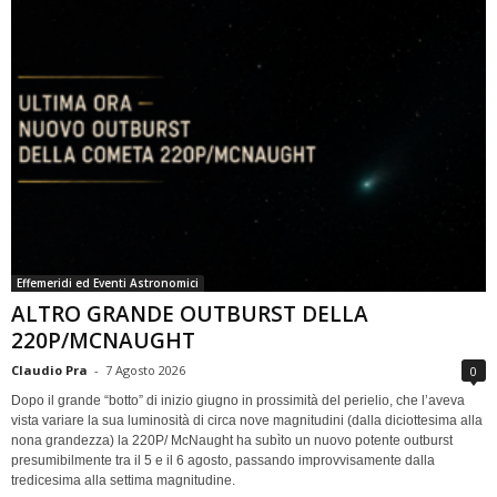
Effemeridi ed Eventi Astronomici
ALTRO GRANDE OUTBURST DELLA
220P/MCNAUGHT
Claudio Pra
-
7 Agosto 2026
0
Dopo il grande “botto” di inizio giugno in prossimità del perielio, che l’aveva
vista variare la sua luminosità di circa nove magnitudini (dalla diciottesima alla
nona grandezza) la 220P/ McNaught ha subìto un nuovo potente outburst
presumibilmente tra il 5 e il 6 agosto, passando improvvisamente dalla
tredicesima alla settima magnitudine.