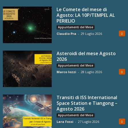
Le Comete del mese di
Agosto: LA 10P/TEMPEL AL
PERIELIO
Appuntamenti del Mese
Claudio Pra
-
29 Luglio 2026
0
Asteroidi del mese Agosto
2026
Appuntamenti del Mese
Marco Iozzi
-
28 Luglio 2026
0
Transiti di ISS International
Space Station e Tiangong –
Agosto 2026
Appuntamenti del Mese
Lara Fossi
-
27 Luglio 2026
0