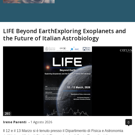
Carica altri
LIFE Beyond EarthExploring Exoplanets and
the Future of Italian Astrobiology
280
Irene Parenti
-
1 Agosto 2026
0
Il 12 e il 13 Marzo si è tenuto presso il Dipartimento di Fisica e Astronomia