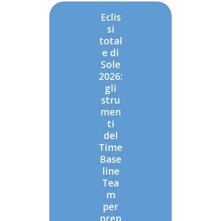
Eclis
si
total
e di
Sole
2026:
gli
stru
men
ti
del
Time
Base
line
Tea
m
per
prep