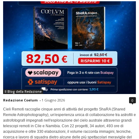
Il Blog della Redazione
Redazione Coelum
-
1 Giugno 2026
0
Cieli Remoti raccoglie cinque anni di attività del progetto ShaRA (Shared
Remote Astrophotography), un'esperienza unica di collaborazione tra astrofili e
astrofotografi impegnati nell'esplorazione del cielo australe attraverso grandi
telescopi remoti in Cile e Namibia. Con 22 progetti, 34 autori, 493 ore di
acquisizione e oltre 330 elaborazioni, il volume racconta immagini, tecniche,
ricerca e lavoro di squadra dietro alcune delle più spettacolari meraviglie del