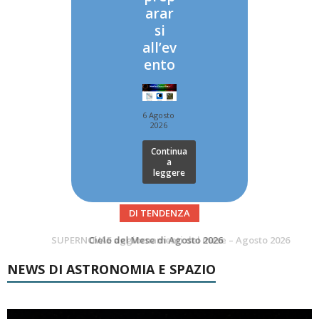
arar
si
all’ev
ento
6 Agosto
2026
Continua
a
leggere
DI TENDENZA
SUPERNOVAE aggiornamenti del mese – Agosto 2026
Le Comete del mese di Agosto: LA 10P/TEMPEL AL PERIELIO
NEWS DI ASTRONOMIA E SPAZIO