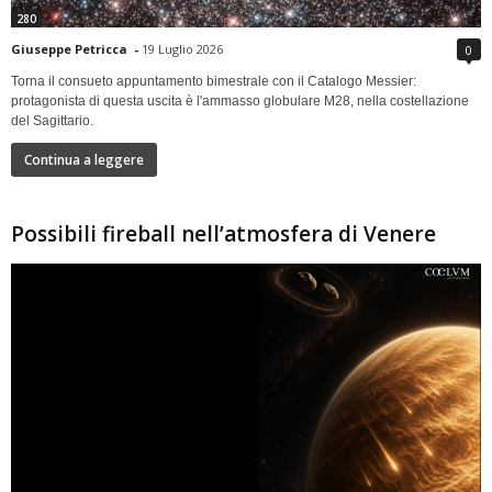
280
Giuseppe Petricca
-
19 Luglio 2026
0
Torna il consueto appuntamento bimestrale con il Catalogo Messier:
protagonista di questa uscita è l'ammasso globulare M28, nella costellazione
del Sagittario.
Continua a leggere
Possibili fireball nell’atmosfera di Venere