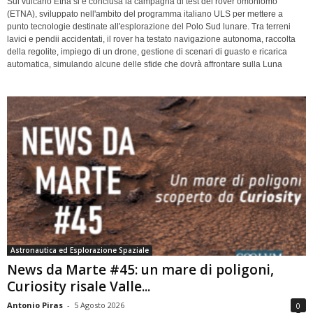
Sul vulcano Etna si è conclusa la campagna di test del rover omoniomo
(ETNA), sviluppato nell'ambito del programma italiano ULS per mettere a
punto tecnologie destinate all'esplorazione del Polo Sud lunare. Tra terreni
lavici e pendii accidentati, il rover ha testato navigazione autonoma, raccolta
della regolite, impiego di un drone, gestione di scenari di guasto e ricarica
automatica, simulando alcune delle sfide che dovrà affrontare sulla Luna
Astronautica ed Esplorazione Spaziale
News da Marte #45: un mare di poligoni,
Curiosity risale Valle...
Antonio Piras
-
5 Agosto 2026
0