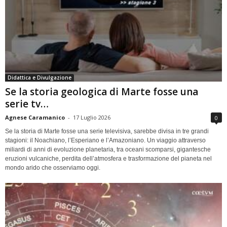
Didattica e Divulgazione
Se la storia geologica di Marte fosse una
serie tv…
Agnese Caramanico
-
17 Luglio 2026
0
Se la storia di Marte fosse una serie televisiva, sarebbe divisa in tre grandi
stagioni: il Noachiano, l’Esperiano e l’Amazoniano. Un viaggio attraverso
miliardi di anni di evoluzione planetaria, tra oceani scomparsi, gigantesche
eruzioni vulcaniche, perdita dell’atmosfera e trasformazione del pianeta nel
mondo arido che osserviamo oggi.