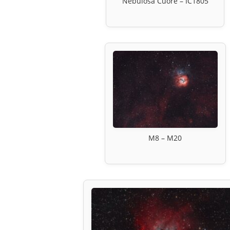
Nebulosa Cuore – IC1805
M8 – M20