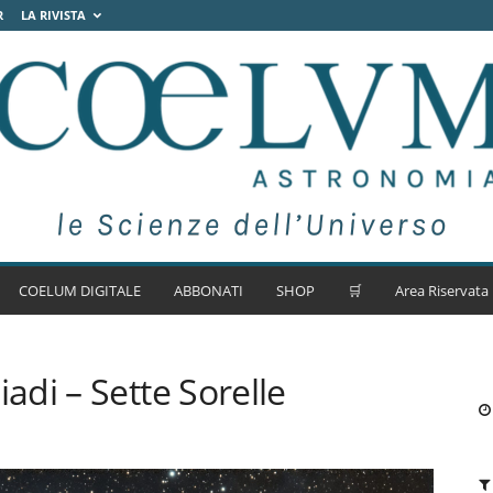
R
LA RIVISTA
COELUM DIGITALE
ABBONATI
SHOP
🛒
Area Riservata
di – Sette Sorelle