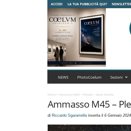
ACCEDI
LA TUA PUBBLICITÀ QUI?
NEWSLETTE
C
o
NEWS
PhotoCoelum
Sezioni
e
l
u
Home
>
Ammasso M45 – Pleiadi – Sette Sorelle
Ammasso M45 – Pleia
m
A
s
di
Riccardo Sgaramella
inserita il
6 Gennaio 2024
t
r
o