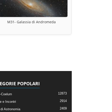
M31- Galassia di Andromeda
EGORIE POPOLARI
12873
-Coelum
2914
e e Incontri
2409
di Astronomia