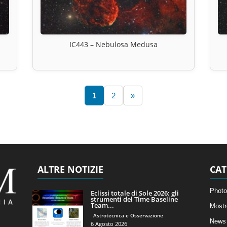
IC443 – Nebulosa Medusa
1
2
»
ALTRE NOTIZIE
CAT
Photo
Eclissi totale di Sole 2026: gli
strumenti del Time Baseline
Team...
Mostr
Astrotecnica e Osservazione
News 
6 Agosto 2026