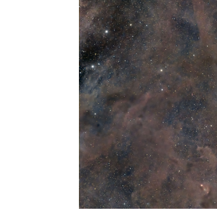
n
o
m
i
a