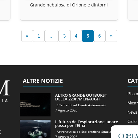
Grande nebulosa di Orione e dintorni
«
1
…
3
4
5
6
»
ALTRE NOTIZIE
CAT
Photo
ALTRO GRANDE OUTBURST
DELLA 220P/MCNAUGHT
Mostr
Effemeridi ed Eventi Astronomici
7 Agosto 2026
News 
Il futuro dell’esplorazione lunare
Cielo
passa per l’Etna
Astro
Astronautica ed Esplorazione Spaziale
7 Agosto 2026