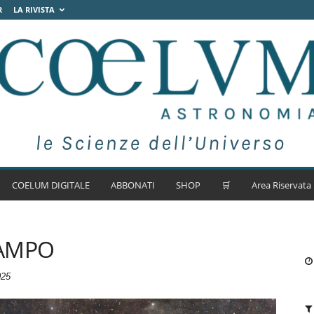
R
LA RIVISTA
COELUM DIGITALE
ABBONATI
SHOP
🛒
Area Riservata
CAMPO
025