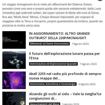
Un viaggio immaginario tra le mete più affascinanti del Sistema Solare,
pensato come una vera e propria guida alle vacanze extraterrestri: dalla Luna
romantica agli asteroidi solitari, dai super-vulcani di Marte alle lune di Giove,
fino alla “Morte Nera” Mimas. Cinque itinerari impossibili, per sognare di
viaggiare oltre la Terra e riscoprire, proprio guardandola da lontano, quanto sia
preziosa la nostra unica casa
IN AGGIORNAMENTO: ALTRO GRANDE
OUTBURST DELLA 220P/MCNAUGHT
Effemeridi ed Eventi Astronomici
7 Agosto 2026
Il futuro dell’esplorazione lunare passa per
l’Etna
Astronautica ed Esplorazione Spaziale
7 Agosto 2026
Abell 2255 nel radio più profondo di sempre:
nuova mappa del...
Astronomia, Astrofisica e Cosmologia
6 Agosto 2026
Alzando gli occhi al cielo – Vale la sveglia?Le
congiunzioni di...
Appuntamenti del Mese
5 Agosto 2026