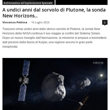
Astronautica ed Esplorazione Spaziale
A undici anni dal sorvolo di Plutone, la sonda
New Horizons...
Vincenzo Pettina
-
16 Luglio 2026
0
Trascorsi ormai undici anni dallo storico sorvolo di Plutone, la sonda New
Horizons della NASA continua il suo viaggio ai confini del Sistema Solare.
Dopo un nuovo risveglio dall’ibernazione, la missione si prepara a trasmettere
dati preziosi dalla fascia di Kuiper, una regione ancora in gran parte
inesplorata