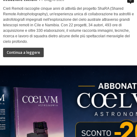
Cieli Remoti raccoglie cinque anni di attività del progetto ShaRA (Shared
Remote Astrophotography), un'esperienza unica di collaborazione tra astrofili e
astrofotografi impegnati nell'esplorazione del cielo australe attraverso grandi
telescopi remoti in Cile e Namibia. Con 22 progetti, 34 autori, 493 ore di
acquisizione e oltre 330 elaborazioni, il volume racconta immagini, tecniche,
ricerca e lavoro di squadra dietro alcune delle più spettacolari meraviglie del
cielo profondo.
Continua a leggere