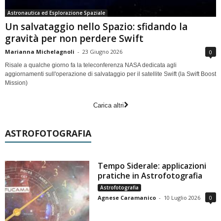
Astronautica ed Esplorazione Spaziale
Un salvataggio nello Spazio: sfidando la
gravità per non perdere Swift
Marianna Michelagnoli
-
23 Giugno 2026
0
Risale a qualche giorno fa la teleconferenza NASA dedicata agli
aggiornamenti sull'operazione di salvataggio per il satellite Swift (la Swift Boost
Mission)
Carica altri
ASTROFOTOGRAFIA
Tempo Siderale: applicazioni
pratiche in Astrofotografia
Astrofotografia
Agnese Caramanico
-
10 Luglio 2026
0