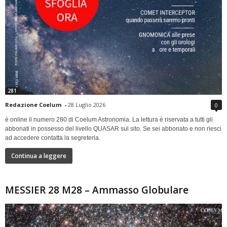
281
Redazione Coelum
-
28 Luglio 2026
0
è online il numero 280 di Coelum Astronomia. La lettura è riservata a tutti gli
abbonati in possesso del livello QUASAR sul sito. Se sei abbonato e non riesci
ad accedere contatta la segreteria.
Continua a leggere
MESSIER 28 M28 – Ammasso Globulare