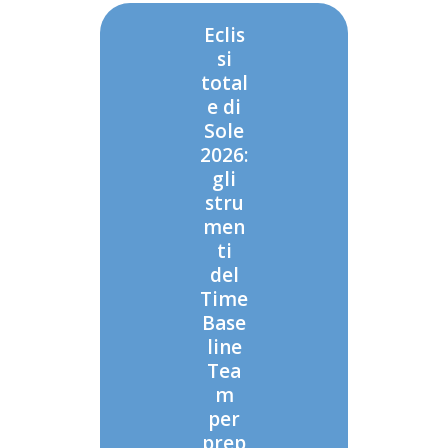
Eclis
si
total
e di
Sole
2026:
gli
stru
men
ti
del
Time
Base
line
Tea
m
per
prep