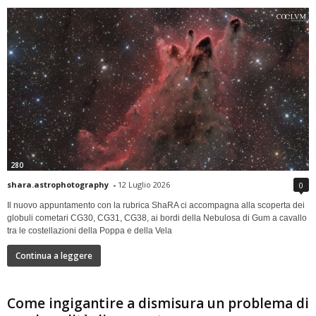
280
shara.astrophotography
-
12 Luglio 2026
0
Il nuovo appuntamento con la rubrica ShaRA ci accompagna alla scoperta dei
globuli cometari CG30, CG31, CG38, ai bordi della Nebulosa di Gum a cavallo
tra le costellazioni della Poppa e della Vela
Continua a leggere
Come ingigantire a dismisura un problema di