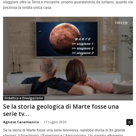
viaggiare oltre la Terra e riscoprire, proprio guardandola da lontano, quanto sia
preziosa la nostra unica casa
Didattica e Divulgazione
Se la storia geologica di Marte fosse una
serie tv…
Agnese Caramanico
-
17 Luglio 2026
0
Se la storia di Marte fosse una serie televisiva, sarebbe divisa in tre grandi
stagioni: il Noachiano, l’Esperiano e l’Amazoniano. Un viaggio attraverso