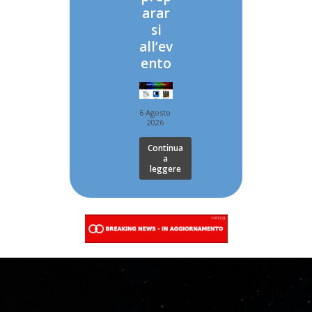
arar
si
all’ev
ento
6 Agosto
2026
Continua
a
leggere