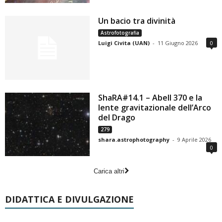
Un bacio tra divinità
Astrofotografia
Luigi Civita (UAN)
-
11 Giugno 2026
0
ShaRA#14.1 – Abell 370 e la
lente gravitazionale dell’Arco
del Drago
279
shara.astrophotography
-
9 Aprile 2026
0
Carica altri
DIDATTICA E DIVULGAZIONE