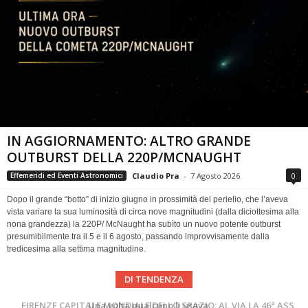
IN AGGIORNAMENTO: ALTRO GRANDE
OUTBURST DELLA 220P/MCNAUGHT
Claudio Pra
-
7 Agosto 2026
0
Effemeridi ed Eventi Astronomici
Dopo il grande “botto” di inizio giugno in prossimità del perielio, che l’aveva
vista variare la sua luminosità di circa nove magnitudini (dalla diciottesima alla
nona grandezza) la 220P/ McNaught ha subìto un nuovo potente outburst
presumibilmente tra il 5 e il 6 agosto, passando improvvisamente dalla
tredicesima alla settima magnitudine.
DI TENDENZA
Cielo del Mese di Agosto 2026
FIRENZE CAPITALE MONDIALE DELLO SPAZIO: AL VIA LA 46ª ASSEMBLEA SCIENTIFICA DEL COSPAR