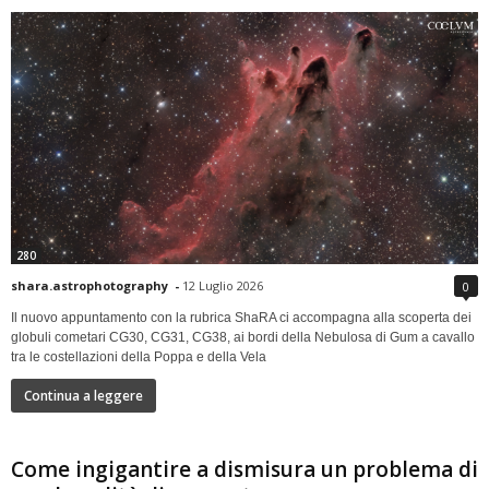
280
shara.astrophotography
-
12 Luglio 2026
0
Il nuovo appuntamento con la rubrica ShaRA ci accompagna alla scoperta dei
globuli cometari CG30, CG31, CG38, ai bordi della Nebulosa di Gum a cavallo
tra le costellazioni della Poppa e della Vela
Continua a leggere
Come ingigantire a dismisura un problema di