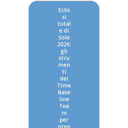
Eclis
si
total
e di
Sole
2026:
gli
stru
men
ti
del
Time
Base
line
Tea
m
per
prep