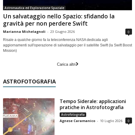
Astronautica ed Esplorazione Spaziale
Un salvataggio nello Spazio: sfidando la
gravità per non perdere Swift
Marianna Michelagnoli
-
23 Giugno 2026
0
Risale a qualche giorno fa la teleconferenza NASA dedicata agli
aggiornamenti sull'operazione di salvataggio per il satellite Swift (la Swift Boost
Mission)
Carica altri
ASTROFOTOGRAFIA
Tempo Siderale: applicazioni
pratiche in Astrofotografia
Astrofotografia
Agnese Caramanico
-
10 Luglio 2026
0