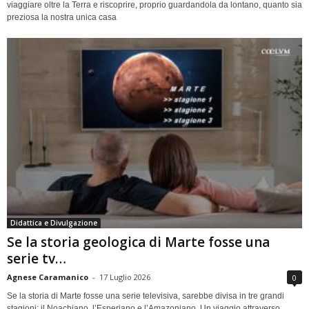
viaggiare oltre la Terra e riscoprire, proprio guardandola da lontano, quanto sia
preziosa la nostra unica casa
Didattica e Divulgazione
Se la storia geologica di Marte fosse una
serie tv…
Agnese Caramanico
-
17 Luglio 2026
0
Se la storia di Marte fosse una serie televisiva, sarebbe divisa in tre grandi
stagioni: il Noachiano, l’Esperiano e l’Amazoniano. Un viaggio attraverso