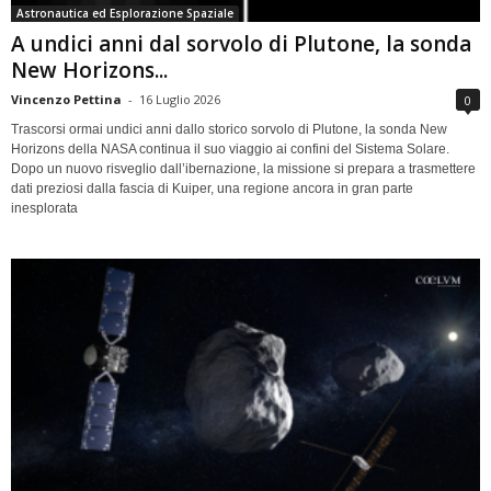
Astronautica ed Esplorazione Spaziale
A undici anni dal sorvolo di Plutone, la sonda
New Horizons...
Vincenzo Pettina
-
16 Luglio 2026
0
Trascorsi ormai undici anni dallo storico sorvolo di Plutone, la sonda New
Horizons della NASA continua il suo viaggio ai confini del Sistema Solare.
Dopo un nuovo risveglio dall’ibernazione, la missione si prepara a trasmettere
dati preziosi dalla fascia di Kuiper, una regione ancora in gran parte
inesplorata