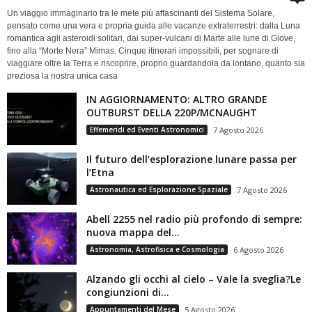
Un viaggio immaginario tra le mete più affascinanti del Sistema Solare,
pensato come una vera e propria guida alle vacanze extraterrestri: dalla Luna
romantica agli asteroidi solitari, dai super-vulcani di Marte alle lune di Giove,
fino alla “Morte Nera” Mimas. Cinque itinerari impossibili, per sognare di
viaggiare oltre la Terra e riscoprire, proprio guardandola da lontano, quanto sia
preziosa la nostra unica casa
IN AGGIORNAMENTO: ALTRO GRANDE
OUTBURST DELLA 220P/MCNAUGHT
Effemeridi ed Eventi Astronomici
7 Agosto 2026
Il futuro dell’esplorazione lunare passa per
l’Etna
Astronautica ed Esplorazione Spaziale
7 Agosto 2026
Abell 2255 nel radio più profondo di sempre:
nuova mappa del...
Astronomia, Astrofisica e Cosmologia
6 Agosto 2026
Alzando gli occhi al cielo – Vale la sveglia?Le
congiunzioni di...
Appuntamenti del Mese
5 Agosto 2026