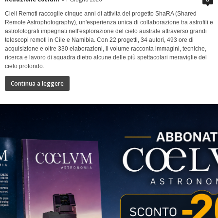
Cieli Remoti raccoglie cinque anni di attività del progetto ShaRA (Shared
Remote Astrophotography), un'esperienza unica di collaborazione tra astrofili e
astrofotografi impegnati nell'esplorazione del cielo australe attraverso grandi
telescopi remoti in Cile e Namibia. Con 22 progetti, 34 autori, 493 ore di
acquisizione e oltre 330 elaborazioni, il volume racconta immagini, tecniche,
ricerca e lavoro di squadra dietro alcune delle più spettacolari meraviglie del
cielo profondo.
Continua a leggere