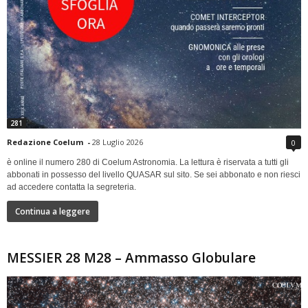
281
Redazione Coelum
-
28 Luglio 2026
0
è online il numero 280 di Coelum Astronomia. La lettura è riservata a tutti gli
abbonati in possesso del livello QUASAR sul sito. Se sei abbonato e non riesci
ad accedere contatta la segreteria.
Continua a leggere
MESSIER 28 M28 – Ammasso Globulare