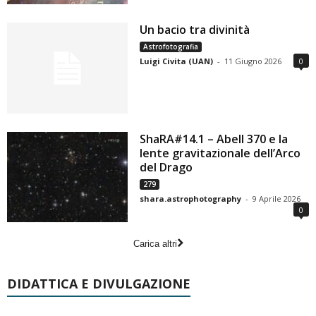
Un bacio tra divinità
Astrofotografia
Luigi Civita (UAN)
-
11 Giugno 2026
0
ShaRA#14.1 – Abell 370 e la
lente gravitazionale dell’Arco
del Drago
279
shara.astrophotography
-
9 Aprile 2026
0
Carica altri
DIDATTICA E DIVULGAZIONE