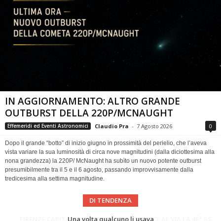
IN AGGIORNAMENTO: ALTRO GRANDE
OUTBURST DELLA 220P/MCNAUGHT
Claudio Pra
-
7 Agosto 2026
0
Effemeridi ed Eventi Astronomici
Dopo il grande “botto” di inizio giugno in prossimità del perielio, che l’aveva
vista variare la sua luminosità di circa nove magnitudini (dalla diciottesima alla
nona grandezza) la 220P/ McNaught ha subìto un nuovo potente outburst
presumibilmente tra il 5 e il 6 agosto, passando improvvisamente dalla
tredicesima alla settima magnitudine.
DI TENDENZA
Cielo del Mese di Agosto 2026
FIRENZE CAPITALE MONDIALE DELLO SPAZIO: AL VIA LA 46ª ASSEMBLEA SCIENTIFICA DEL COSPAR