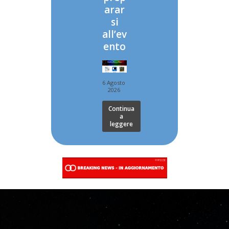
arar
si
all’ev
ento
6 Agosto
2026
Continua
a
leggere