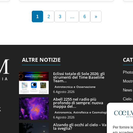
1
2
3
…
6
»
ALTRE NOTIZIE
CAT
Photo
Eclissi totale di Sole 2026: gli
strumenti del Time Baseline
Team...
Mostr
Astrotecnica e Osservazione
News 
6 Agosto 2026
Abell 2255 nel radio più
Cielo
profondo di sempre: nuova
mappa del...
Astro
Astronomia, Astrofisica e Cosmologia
Artico
6 Agosto 2026
Alzando gli occhi al cielo – Vale
Il Bl
Per fornire 
la sveglia?
e/o accedere