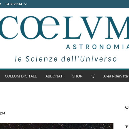
R
LA RIVISTA
COELUM DIGITALE
ABBONATI
SHOP
🛒
Area Riservata
024