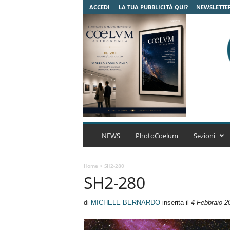
ACCEDI
LA TUA PUBBLICITÀ QUI?
NEWSLETTE
C
o
NEWS
PhotoCoelum
Sezioni
e
l
u
Home
>
SH2-280
SH2-280
m
A
s
di
MICHELE BERNARDO
inserita il
4 Febbraio 2
t
r
o