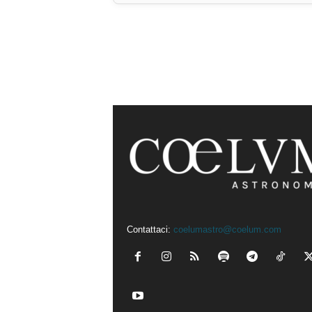
Contattaci:
coelumastro@coelum.com