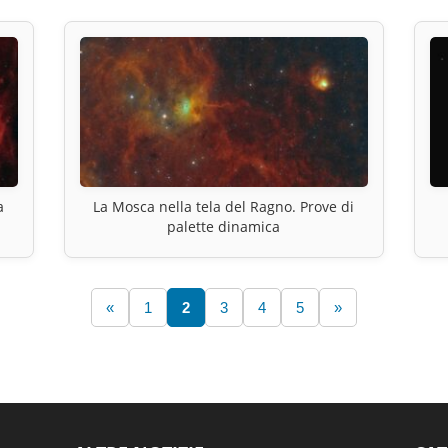
a
La Mosca nella tela del Ragno. Prove di
palette dinamica
«
1
2
3
4
5
»