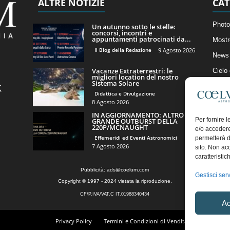
ALTRE NOTIZIE
CAT
Photo
Un autunno sotto le stelle:
concorsi, incontri e
appuntamenti patrocinati da...
Mostr
Il Blog della Redazione
9 Agosto 2026
News 
Vacanze Extraterrestri: le
Cielo
migliori location del nostro
Sistema Solare
Astro
Didattica e Divulgazione
Artico
8 Agosto 2026
IN AGGIORNAMENTO: ALTRO
Il Bl
Per fornire 
GRANDE OUTBURST DELLA
220P/MCNAUGHT
e/o accedere
Effemeridi ed Eventi Astronomici
permetterà d
7 Agosto 2026
sito. Non ac
caratteristic
Pubblicità:
ads@coelum.com
Gestisci serv
Copyright © 1997 - 2024 vietata la riproduzione.
CF/P.IVA/VAT.C IT.01988340434
Ac
Privacy Policy
Termini e Condizioni di Vendita
Diritto di r