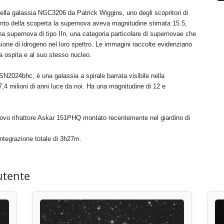
lla galassia NGC3206 da Patrick Wiggins, uno degli scopritori di
mento della scoperta la supernova aveva magnitudine stimata 15.5,
na supernova di tipo IIn, una categoria particolare di supernovae che
sione di idrogeno nel loro spettro. Le immagini raccolte evidenziano
la ospita e al suo stesso nucleo.
N2024bhc, è una galassia a spirale barrata visibile nella
,4 milioni di anni luce da noi. Ha una magnitudine di 12 e
nuovo rifrattore Askar 151PHQ montato recentemente nel giardino di
ntegrazione totale di 3h27m.
utente