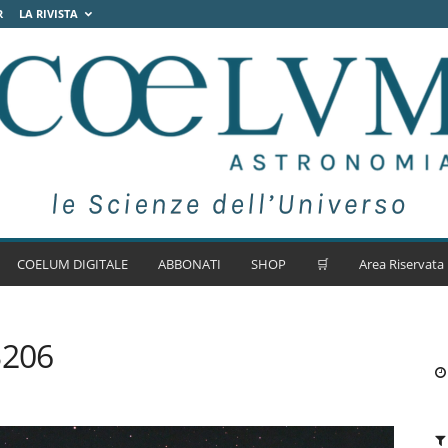
R
LA RIVISTA
COELUM DIGITALE
ABBONATI
SHOP
🛒
Area Riservata
3206