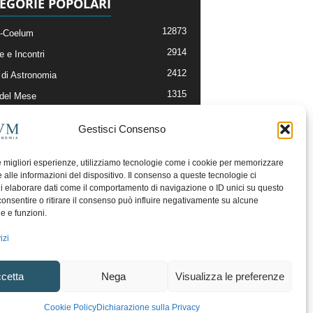
EGORIE POPOLARI
12873
-Coelum
2914
e e Incontri
2412
di Astronomia
1315
 del Mese
365
nomia, Astrofisica e Cosmologia
Gestisci Consenso
268
li e Risorse On-Line
193
og della Redazione
le migliori esperienze, utilizziamo tecnologie come i cookie per memorizzare
 alle informazioni del dispositivo. Il consenso a queste tecnologie ci
i elaborare dati come il comportamento di navigazione o ID unici su questo
consentire o ritirare il consenso può influire negativamente su alcune
he e funzioni.
izi
cetta
Nega
Visualizza le preferenze
ecesso
Regolamento uso sezione PhotoCoelum
Cookie Policy
Dichiarazione sulla Privacy