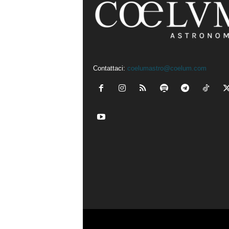
Contattaci:
coelumastro@coelum.com