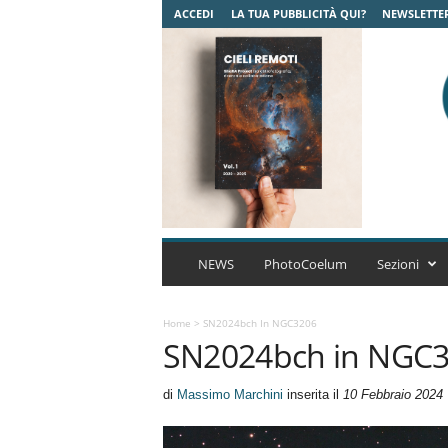
ACCEDI
LA TUA PUBBLICITÀ QUI?
NEWSLETTE
C
o
NEWS
PhotoCoelum
Sezioni
e
l
u
Home
>
SN2024bch In NGC3206
SN2024bch in NGC
m
A
s
di
Massimo Marchini
inserita il
10 Febbraio 2024
t
r
o