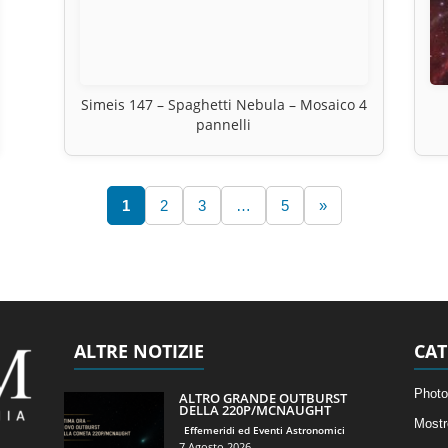
Simeis 147 – Spaghetti Nebula – Mosaico 4
pannelli
1
2
3
…
5
»
ALTRE NOTIZIE
CAT
Photo
ALTRO GRANDE OUTBURST
DELLA 220P/MCNAUGHT
Mostr
Effemeridi ed Eventi Astronomici
7 Agosto 2026