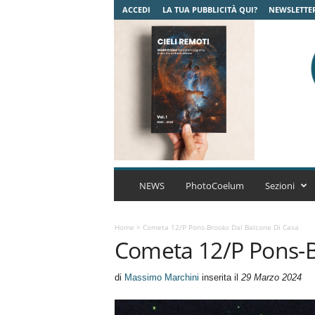
ACCEDI
LA TUA PUBBLICITÀ QUI?
NEWSLETTE
C
o
NEWS
PhotoCoelum
Sezioni
e
l
u
Home
>
Cometa 12/P Pons-Brooks Dal Balcone Di Casa
Cometa 12/P Pons-B
m
A
s
di
Massimo Marchini
inserita il
29 Marzo 2024
t
r
o