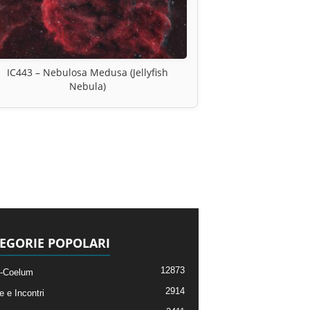
IC443 – Nebulosa Medusa (Jellyfish
Nebula)
EGORIE POPOLARI
12873
-Coelum
2914
e e Incontri