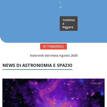
t
o
.
Continua
a
leggere
DI TENDENZA
Asteroidi del mese Agosto 2026
Transiti di ISS International Space Station e Tiangong – Agosto 2026
NEWS DI ASTRONOMIA E SPAZIO