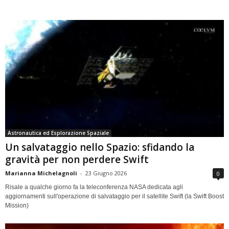
Astronautica ed Esplorazione Spaziale
Un salvataggio nello Spazio: sfidando la
gravità per non perdere Swift
Marianna Michelagnoli
-
23 Giugno 2026
0
Risale a qualche giorno fa la teleconferenza NASA dedicata agli
aggiornamenti sull'operazione di salvataggio per il satellite Swift (la Swift Boost
Mission)