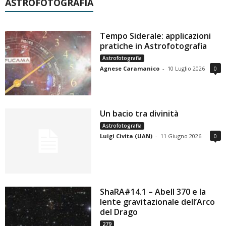
ASTROFOTOGRAFIA
Tempo Siderale: applicazioni
pratiche in Astrofotografia
Astrofotografia
Agnese Caramanico
-
10 Luglio 2026
0
Un bacio tra divinità
Astrofotografia
Luigi Civita (UAN)
-
11 Giugno 2026
0
ShaRA#14.1 – Abell 370 e la
lente gravitazionale dell’Arco
del Drago
279