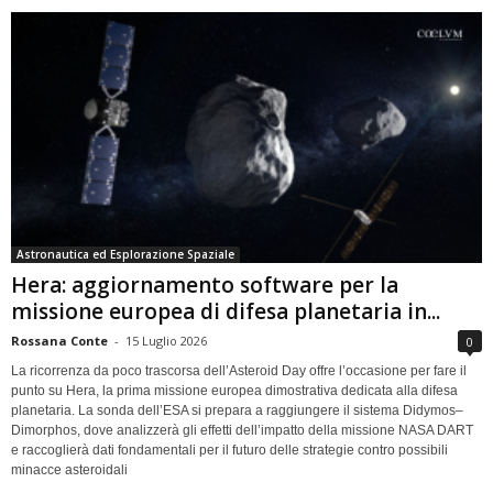
Astronautica ed Esplorazione Spaziale
Hera: aggiornamento software per la
missione europea di difesa planetaria in...
Rossana Conte
-
15 Luglio 2026
0
La ricorrenza da poco trascorsa dell’Asteroid Day offre l’occasione per fare il
punto su Hera, la prima missione europea dimostrativa dedicata alla difesa
planetaria. La sonda dell’ESA si prepara a raggiungere il sistema Didymos–
Dimorphos, dove analizzerà gli effetti dell’impatto della missione NASA DART
e raccoglierà dati fondamentali per il futuro delle strategie contro possibili
minacce asteroidali