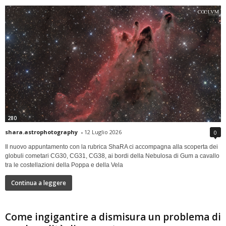
280
shara.astrophotography
-
12 Luglio 2026
0
Il nuovo appuntamento con la rubrica ShaRA ci accompagna alla scoperta dei
globuli cometari CG30, CG31, CG38, ai bordi della Nebulosa di Gum a cavallo
tra le costellazioni della Poppa e della Vela
Continua a leggere
Come ingigantire a dismisura un problema di