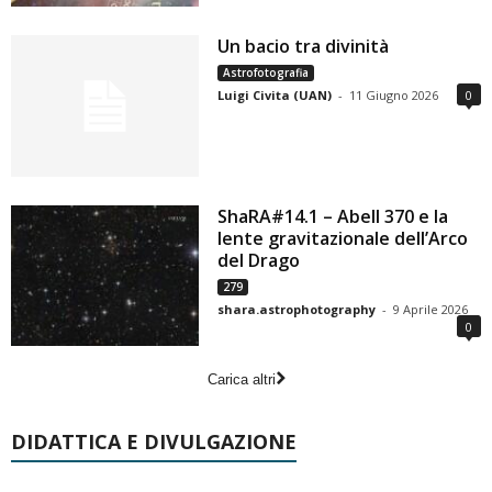
Un bacio tra divinità
Astrofotografia
Luigi Civita (UAN)
-
11 Giugno 2026
0
ShaRA#14.1 – Abell 370 e la
lente gravitazionale dell’Arco
del Drago
279
shara.astrophotography
-
9 Aprile 2026
0
Carica altri
DIDATTICA E DIVULGAZIONE