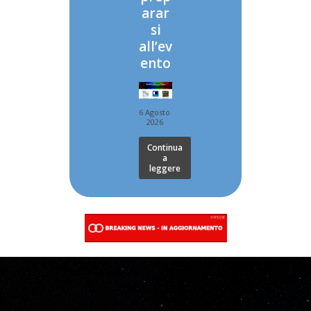
arar
si
all’ev
ento
6 Agosto
2026
Continua
a
leggere