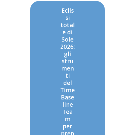
Eclis
si
total
e di
Sole
2026:
gli
stru
men
ti
del
Time
Base
line
Tea
m
per
prep