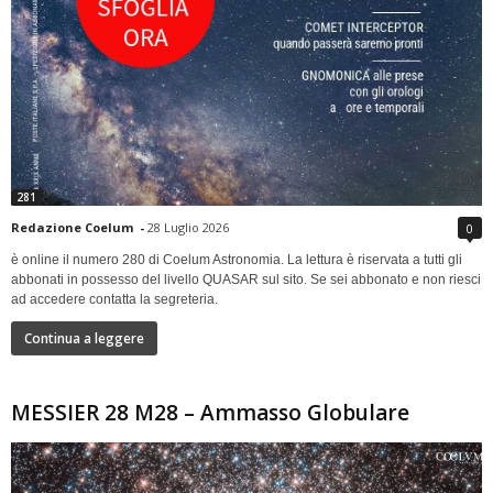
281
Redazione Coelum
-
28 Luglio 2026
0
è online il numero 280 di Coelum Astronomia. La lettura è riservata a tutti gli
abbonati in possesso del livello QUASAR sul sito. Se sei abbonato e non riesci
ad accedere contatta la segreteria.
Continua a leggere
MESSIER 28 M28 – Ammasso Globulare