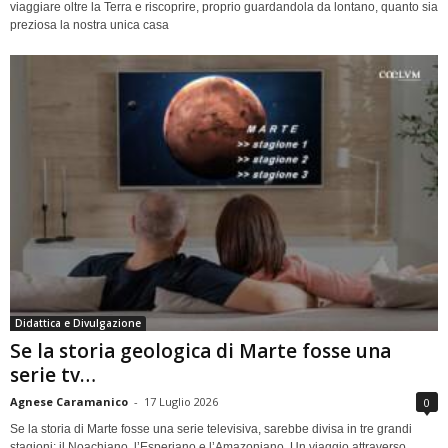
viaggiare oltre la Terra e riscoprire, proprio guardandola da lontano, quanto sia
preziosa la nostra unica casa
Didattica e Divulgazione
Se la storia geologica di Marte fosse una
serie tv…
Agnese Caramanico
-
17 Luglio 2026
0
Se la storia di Marte fosse una serie televisiva, sarebbe divisa in tre grandi
stagioni: il Noachiano, l’Esperiano e l’Amazoniano. Un viaggio attraverso