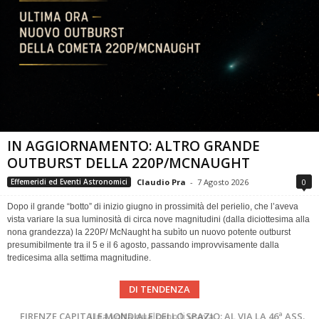
IN AGGIORNAMENTO: ALTRO GRANDE
OUTBURST DELLA 220P/MCNAUGHT
Claudio Pra
-
7 Agosto 2026
0
Effemeridi ed Eventi Astronomici
Dopo il grande “botto” di inizio giugno in prossimità del perielio, che l’aveva
vista variare la sua luminosità di circa nove magnitudini (dalla diciottesima alla
nona grandezza) la 220P/ McNaught ha subìto un nuovo potente outburst
presumibilmente tra il 5 e il 6 agosto, passando improvvisamente dalla
tredicesima alla settima magnitudine.
DI TENDENZA
FIRENZE CAPITALE MONDIALE DELLO SPAZIO: AL VIA LA 46ª ASSEMBLEA SCIENTIFICA DEL COSPAR