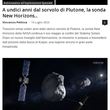
Astronautica ed Esplorazione Spaziale
A undici anni dal sorvolo di Plutone, la sonda
New Horizons...
Vincenzo Pettina
-
16 Luglio 2026
0
Trascorsi ormai undici anni dallo storico sorvolo di Plutone, la sonda New
Horizons della NASA continua il suo viaggio ai confini del Sistema Solare.
Dopo un nuovo risveglio dall’ibernazione, la missione si prepara a trasmettere
dati preziosi dalla fascia di Kuiper, una regione ancora in gran parte
inesplorata