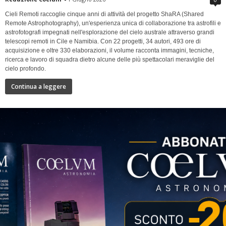
Cieli Remoti raccoglie cinque anni di attività del progetto ShaRA (Shared
Remote Astrophotography), un'esperienza unica di collaborazione tra astrofili e
astrofotografi impegnati nell'esplorazione del cielo australe attraverso grandi
telescopi remoti in Cile e Namibia. Con 22 progetti, 34 autori, 493 ore di
acquisizione e oltre 330 elaborazioni, il volume racconta immagini, tecniche,
ricerca e lavoro di squadra dietro alcune delle più spettacolari meraviglie del
cielo profondo.
Continua a leggere