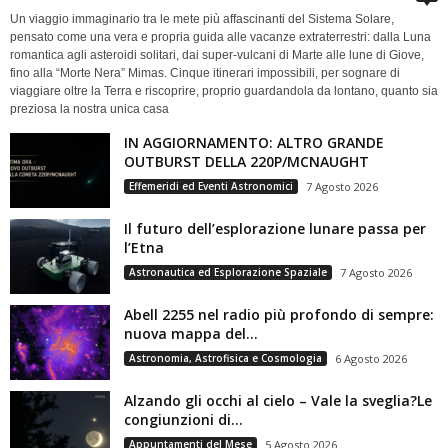
Un viaggio immaginario tra le mete più affascinanti del Sistema Solare,
pensato come una vera e propria guida alle vacanze extraterrestri: dalla Luna
romantica agli asteroidi solitari, dai super-vulcani di Marte alle lune di Giove,
fino alla “Morte Nera” Mimas. Cinque itinerari impossibili, per sognare di
viaggiare oltre la Terra e riscoprire, proprio guardandola da lontano, quanto sia
preziosa la nostra unica casa
IN AGGIORNAMENTO: ALTRO GRANDE
OUTBURST DELLA 220P/MCNAUGHT
Effemeridi ed Eventi Astronomici
7 Agosto 2026
Il futuro dell’esplorazione lunare passa per
l’Etna
Astronautica ed Esplorazione Spaziale
7 Agosto 2026
Abell 2255 nel radio più profondo di sempre:
nuova mappa del...
Astronomia, Astrofisica e Cosmologia
6 Agosto 2026
Alzando gli occhi al cielo – Vale la sveglia?Le
congiunzioni di...
Appuntamenti del Mese
5 Agosto 2026