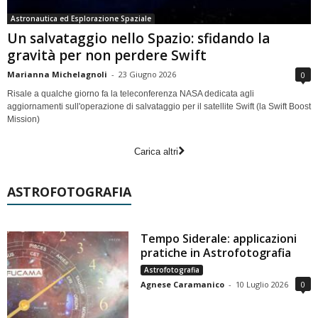
Astronautica ed Esplorazione Spaziale
Un salvataggio nello Spazio: sfidando la
gravità per non perdere Swift
Marianna Michelagnoli
-
23 Giugno 2026
0
Risale a qualche giorno fa la teleconferenza NASA dedicata agli
aggiornamenti sull'operazione di salvataggio per il satellite Swift (la Swift Boost
Mission)
Carica altri
ASTROFOTOGRAFIA
Tempo Siderale: applicazioni
pratiche in Astrofotografia
Astrofotografia
Agnese Caramanico
-
10 Luglio 2026
0