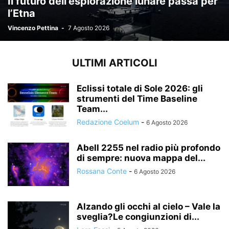
Il futuro dell’esplorazione lunare passa per
l’Etna
Vincenzo Pettina
-
7 Agosto 2026
ULTIMI ARTICOLI
Eclissi totale di Sole 2026: gli
strumenti del Time Baseline
Team...
Redazione Coelum
-
6 Agosto 2026
Abell 2255 nel radio più profondo
di sempre: nuova mappa del...
Rossana Conte
-
6 Agosto 2026
Alzando gli occhi al cielo – Vale la
sveglia?Le congiunzioni di...