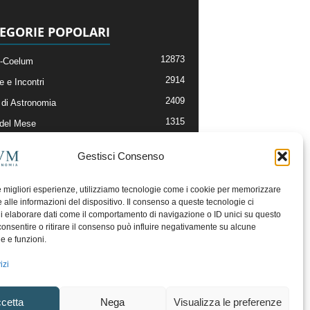
EGORIE POPOLARI
12873
-Coelum
2914
e e Incontri
2409
di Astronomia
1315
 del Mese
365
nomia, Astrofisica e Cosmologia
Gestisci Consenso
268
li e Risorse On-Line
192
og della Redazione
le migliori esperienze, utilizziamo tecnologie come i cookie per memorizzare
 alle informazioni del dispositivo. Il consenso a queste tecnologie ci
i elaborare dati come il comportamento di navigazione o ID unici su questo
consentire o ritirare il consenso può influire negativamente su alcune
he e funzioni.
izi
cetta
Nega
Visualizza le preferenze