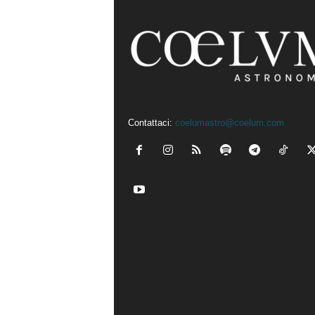
Contattaci:
coelumastro@coelum.com