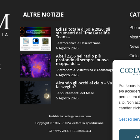
ALTRE NOTIZIE
CAT
Photo
Eclissi totale di Sole 2026: gli
strumenti del Time Baseline
Team...
Mostr
Astrotecnica e Osservazione
News 
6 Agosto 2026
Abell 2255 nel radio più
Cielo
profondo di sempre: nuova
mappa del...
Astro
Astronomia, Astrofisica e Cosmologia
Artico
6 Agosto 2026
Alzando gli occhi al cielo – Vale
Il Bl
Per fornire 
la sveglia?
e/o accedere
Appuntamenti del Mese
permetterà d
5 Agosto 2026
sito. Non ac
caratteristic
Pubblicità:
ads@coelum.com
Gestisci serv
Copyright © 1997 - 2024 vietata la riproduzione.
CF/P.IVA/VAT.C IT.01988340434
Ac