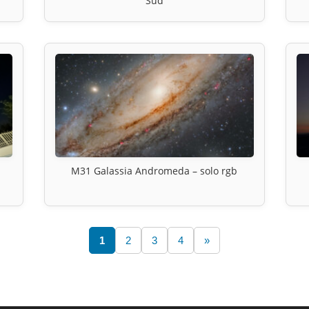
Sud
M31 Galassia Andromeda – solo rgb
1
2
3
4
»