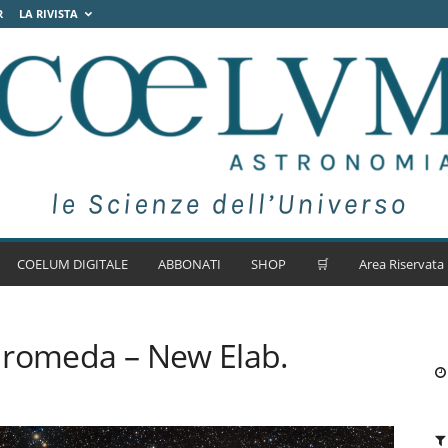
R
LA RIVISTA
COELUM DIGITALE
ABBONATI
SHOP
🛒
Area Riservata
dromeda – New Elab.