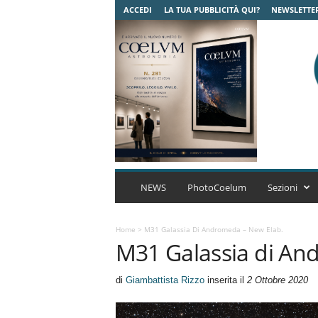
ACCEDI
LA TUA PUBBLICITÀ QUI?
NEWSLETTE
C
o
NEWS
PhotoCoelum
Sezioni
e
l
u
Home
>
M31 Galassia Di Andromeda – New Elab.
M31 Galassia di An
m
A
s
di
Giambattista Rizzo
inserita il
2 Ottobre 2020
t
r
o