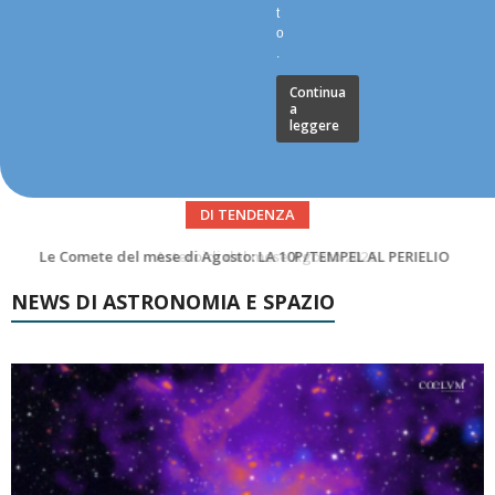
t
o
.
Continua
a
leggere
DI TENDENZA
Asteroidi del mese Agosto 2026
NEWS DI ASTRONOMIA E SPAZIO