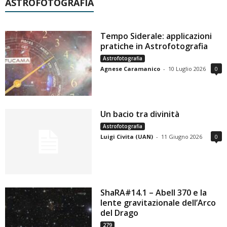
ASTROFOTOGRAFIA
Tempo Siderale: applicazioni
pratiche in Astrofotografia
Astrofotografia
Agnese Caramanico
-
10 Luglio 2026
0
Un bacio tra divinità
Astrofotografia
Luigi Civita (UAN)
-
11 Giugno 2026
0
ShaRA#14.1 – Abell 370 e la
lente gravitazionale dell’Arco
del Drago
279