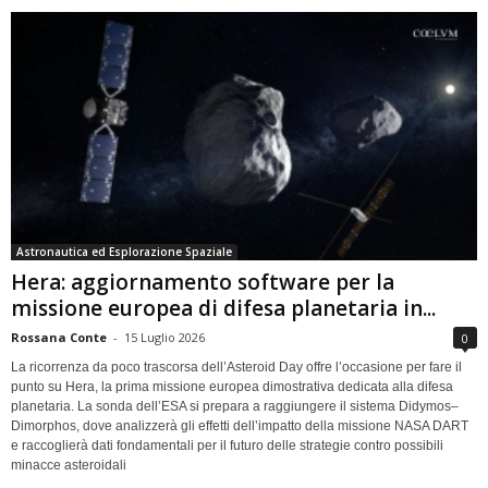
Astronautica ed Esplorazione Spaziale
Hera: aggiornamento software per la
missione europea di difesa planetaria in...
Rossana Conte
-
15 Luglio 2026
0
La ricorrenza da poco trascorsa dell’Asteroid Day offre l’occasione per fare il
punto su Hera, la prima missione europea dimostrativa dedicata alla difesa
planetaria. La sonda dell’ESA si prepara a raggiungere il sistema Didymos–
Dimorphos, dove analizzerà gli effetti dell’impatto della missione NASA DART
e raccoglierà dati fondamentali per il futuro delle strategie contro possibili
minacce asteroidali