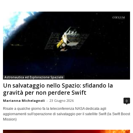
Astronautica ed Esplorazione Spaziale
Un salvataggio nello Spazio: sfidando la
gravità per non perdere Swift
Marianna Michelagnoli
-
23 Giugno 2026
0
Risale a qualche giorno fa la teleconferenza NASA dedicata agli
aggiornamenti sull'operazione di salvataggio per il satellite Swift (la Swift Boost
Mission)