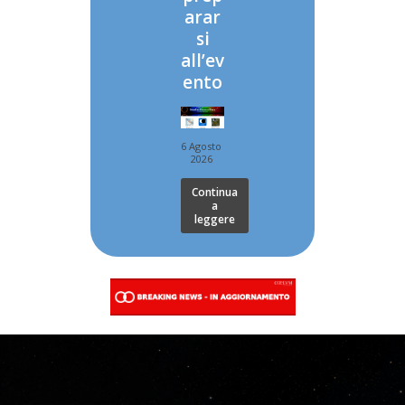
arar
si
all’ev
ento
6 Agosto
2026
Continua
a
leggere