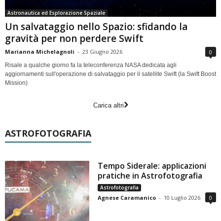
Astronautica ed Esplorazione Spaziale
Un salvataggio nello Spazio: sfidando la
gravità per non perdere Swift
Marianna Michelagnoli
-
23 Giugno 2026
0
Risale a qualche giorno fa la teleconferenza NASA dedicata agli
aggiornamenti sull'operazione di salvataggio per il satellite Swift (la Swift Boost
Mission)
Carica altri
ASTROFOTOGRAFIA
Tempo Siderale: applicazioni
pratiche in Astrofotografia
Astrofotografia
Agnese Caramanico
-
10 Luglio 2026
0