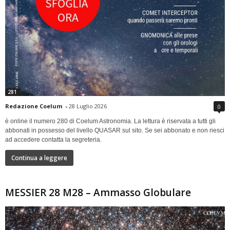
281
Redazione Coelum
-
28 Luglio 2026
0
è online il numero 280 di Coelum Astronomia. La lettura è riservata a tutti gli
abbonati in possesso del livello QUASAR sul sito. Se sei abbonato e non riesci
ad accedere contatta la segreteria.
Continua a leggere
MESSIER 28 M28 – Ammasso Globulare