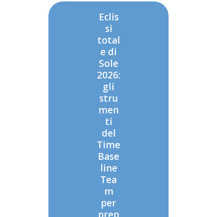
Eclis
si
total
e di
Sole
2026:
gli
stru
men
ti
del
Time
Base
line
Tea
m
per
prep