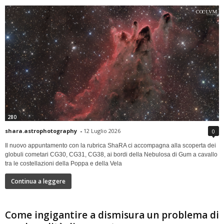
280
shara.astrophotography
-
12 Luglio 2026
0
Il nuovo appuntamento con la rubrica ShaRA ci accompagna alla scoperta dei
globuli cometari CG30, CG31, CG38, ai bordi della Nebulosa di Gum a cavallo
tra le costellazioni della Poppa e della Vela
Continua a leggere
Come ingigantire a dismisura un problema di