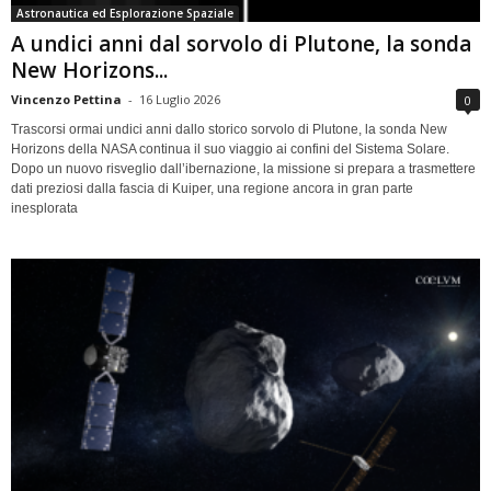
Astronautica ed Esplorazione Spaziale
A undici anni dal sorvolo di Plutone, la sonda
New Horizons...
Vincenzo Pettina
-
16 Luglio 2026
0
Trascorsi ormai undici anni dallo storico sorvolo di Plutone, la sonda New
Horizons della NASA continua il suo viaggio ai confini del Sistema Solare.
Dopo un nuovo risveglio dall’ibernazione, la missione si prepara a trasmettere
dati preziosi dalla fascia di Kuiper, una regione ancora in gran parte
inesplorata