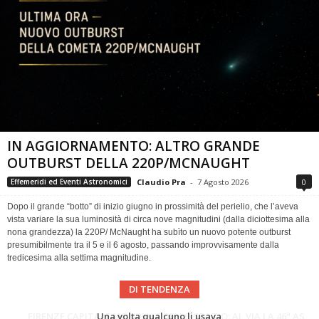
IN AGGIORNAMENTO: ALTRO GRANDE
OUTBURST DELLA 220P/MCNAUGHT
Claudio Pra
-
7 Agosto 2026
0
Effemeridi ed Eventi Astronomici
Dopo il grande “botto” di inizio giugno in prossimità del perielio, che l’aveva
vista variare la sua luminosità di circa nove magnitudini (dalla diciottesima alla
nona grandezza) la 220P/ McNaught ha subìto un nuovo potente outburst
presumibilmente tra il 5 e il 6 agosto, passando improvvisamente dalla
tredicesima alla settima magnitudine.
DI TENDENZA
Cielo del Mese di Agosto 2026
FIRENZE CAPITALE MONDIALE DELLO SPAZIO: AL VIA LA 46ª ASSEMBLEA SCIENTIFICA DEL COSPAR