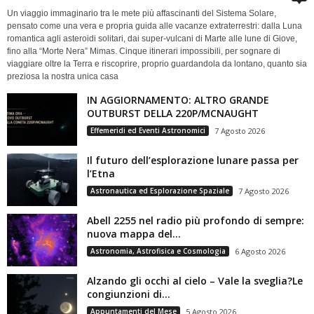
Un viaggio immaginario tra le mete più affascinanti del Sistema Solare,
pensato come una vera e propria guida alle vacanze extraterrestri: dalla Luna
romantica agli asteroidi solitari, dai super-vulcani di Marte alle lune di Giove,
fino alla “Morte Nera” Mimas. Cinque itinerari impossibili, per sognare di
viaggiare oltre la Terra e riscoprire, proprio guardandola da lontano, quanto sia
preziosa la nostra unica casa
IN AGGIORNAMENTO: ALTRO GRANDE
OUTBURST DELLA 220P/MCNAUGHT
Effemeridi ed Eventi Astronomici
7 Agosto 2026
Il futuro dell’esplorazione lunare passa per
l’Etna
Astronautica ed Esplorazione Spaziale
7 Agosto 2026
Abell 2255 nel radio più profondo di sempre:
nuova mappa del...
Astronomia, Astrofisica e Cosmologia
6 Agosto 2026
Alzando gli occhi al cielo – Vale la sveglia?Le
congiunzioni di...
Appuntamenti del Mese
5 Agosto 2026