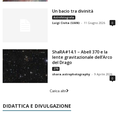
Un bacio tra divinità
Astrofotografia
Luigi Civita (UAN)
-
11 Giugno 2026
0
ShaRA#14.1 – Abell 370 e la
lente gravitazionale dell’Arco
del Drago
279
shara.astrophotography
-
9 Aprile 2026
0
Carica altri
DIDATTICA E DIVULGAZIONE