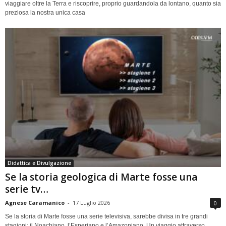
viaggiare oltre la Terra e riscoprire, proprio guardandola da lontano, quanto sia
preziosa la nostra unica casa
Didattica e Divulgazione
Se la storia geologica di Marte fosse una
serie tv…
Agnese Caramanico
-
17 Luglio 2026
0
Se la storia di Marte fosse una serie televisiva, sarebbe divisa in tre grandi
stagioni: il Noachiano, l’Esperiano e l’Amazoniano. Un viaggio attraverso