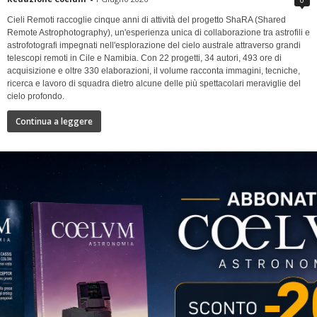
Cieli Remoti raccoglie cinque anni di attività del progetto ShaRA (Shared
Remote Astrophotography), un'esperienza unica di collaborazione tra astrofili e
astrofotografi impegnati nell'esplorazione del cielo australe attraverso grandi
telescopi remoti in Cile e Namibia. Con 22 progetti, 34 autori, 493 ore di
acquisizione e oltre 330 elaborazioni, il volume racconta immagini, tecniche,
ricerca e lavoro di squadra dietro alcune delle più spettacolari meraviglie del
cielo profondo.
Continua a leggere