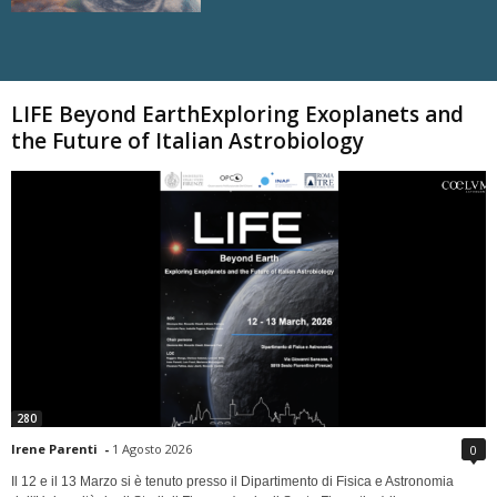
Carica altri
LIFE Beyond EarthExploring Exoplanets and
the Future of Italian Astrobiology
280
Irene Parenti
-
1 Agosto 2026
0
Il 12 e il 13 Marzo si è tenuto presso il Dipartimento di Fisica e Astronomia