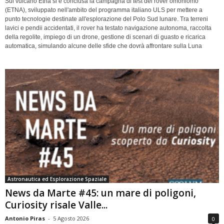
Sul vulcano Etna si è conclusa la campagna di test del rover omoniomo
(ETNA), sviluppato nell'ambito del programma italiano ULS per mettere a
punto tecnologie destinate all'esplorazione del Polo Sud lunare. Tra terreni
lavici e pendii accidentati, il rover ha testato navigazione autonoma, raccolta
della regolite, impiego di un drone, gestione di scenari di guasto e ricarica
automatica, simulando alcune delle sfide che dovrà affrontare sulla Luna
Astronautica ed Esplorazione Spaziale
News da Marte #45: un mare di poligoni,
Curiosity risale Valle...
Antonio Piras
-
5 Agosto 2026
0