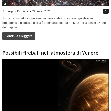
280
Giuseppe Petricca
-
19 Luglio 2026
0
Torna il consueto appuntamento bimestrale con il Catalogo Messier:
protagonista di questa uscita è l'ammasso globulare M28, nella costellazione
del Sagittario.
Continua a leggere
Possibili fireball nell’atmosfera di Venere