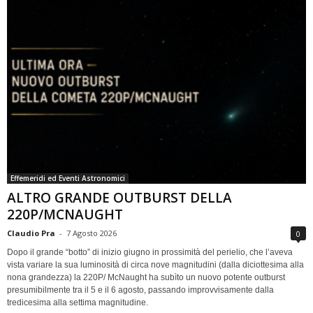
Effemeridi ed Eventi Astronomici
ALTRO GRANDE OUTBURST DELLA
220P/MCNAUGHT
Claudio Pra
-
7 Agosto 2026
0
Dopo il grande “botto” di inizio giugno in prossimità del perielio, che l’aveva
vista variare la sua luminosità di circa nove magnitudini (dalla diciottesima alla
nona grandezza) la 220P/ McNaught ha subìto un nuovo potente outburst
presumibilmente tra il 5 e il 6 agosto, passando improvvisamente dalla
tredicesima alla settima magnitudine.