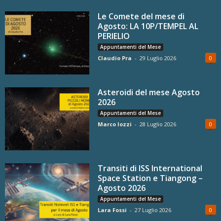
Le Comete del mese di
Agosto: LA 10P/TEMPEL AL
PERIELIO
Appuntamenti del Mese
Claudio Pra
-
29 Luglio 2026
0
Asteroidi del mese Agosto
2026
Appuntamenti del Mese
Marco Iozzi
-
28 Luglio 2026
0
Transiti di ISS International
Space Station e Tiangong –
Agosto 2026
Appuntamenti del Mese
Lara Fossi
-
27 Luglio 2026
0