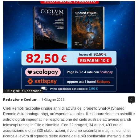
Il Blog della Redazione
Redazione Coelum
-
1 Giugno 2026
0
Cieli Remoti raccoglie cinque anni di attività del progetto ShaRA (Shared
Remote Astrophotography), un'esperienza unica di collaborazione tra astrofili e
astrofotografi impegnati nell'esplorazione del cielo australe attraverso grandi
telescopi remoti in Cile e Namibia. Con 22 progetti, 34 autori, 493 ore di
acquisizione e oltre 330 elaborazioni, il volume racconta immagini, tecniche,
ricerca e lavoro di squadra dietro alcune delle più spettacolari meraviglie del