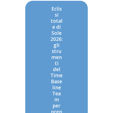
Eclis
si
total
e di
Sole
2026:
gli
stru
men
ti
del
Time
Base
line
Tea
m
per
prep