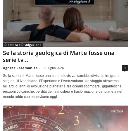
Didattica e Divulgazione
Se la storia geologica di Marte fosse una
serie tv…
Agnese Caramanico
-
17 Luglio 2026
0
Se la storia di Marte fosse una serie televisiva, sarebbe divisa in tre grandi
stagioni: il Noachiano, l’Esperiano e l’Amazoniano. Un viaggio attraverso
miliardi di anni di evoluzione planetaria, tra oceani scomparsi, gigantesche
eruzioni vulcaniche, perdita dell’atmosfera e trasformazione del pianeta nel
mondo arido che osserviamo oggi.