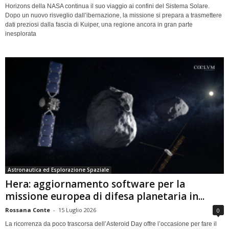
Horizons della NASA continua il suo viaggio ai confini del Sistema Solare.
Dopo un nuovo risveglio dall’ibernazione, la missione si prepara a trasmettere
dati preziosi dalla fascia di Kuiper, una regione ancora in gran parte
inesplorata
Astronautica ed Esplorazione Spaziale
Hera: aggiornamento software per la
missione europea di difesa planetaria in...
Rossana Conte
-
15 Luglio 2026
0
La ricorrenza da poco trascorsa dell’Asteroid Day offre l’occasione per fare il