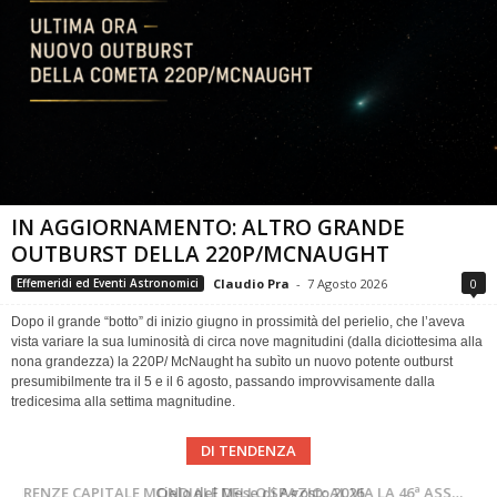
IN AGGIORNAMENTO: ALTRO GRANDE
OUTBURST DELLA 220P/MCNAUGHT
Claudio Pra
-
7 Agosto 2026
0
Effemeridi ed Eventi Astronomici
Dopo il grande “botto” di inizio giugno in prossimità del perielio, che l’aveva
vista variare la sua luminosità di circa nove magnitudini (dalla diciottesima alla
nona grandezza) la 220P/ McNaught ha subìto un nuovo potente outburst
presumibilmente tra il 5 e il 6 agosto, passando improvvisamente dalla
tredicesima alla settima magnitudine.
DI TENDENZA
SUPERNOVAE aggiornamenti del mese – Agosto 2026
Cielo del Mese di Agosto 2026