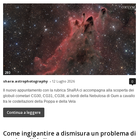
280
shara.astrophotography
-
12 Luglio 2026
0
Il nuovo appuntamento con la rubrica ShaRA ci accompagna alla scoperta dei
globuli cometari CG30, CG31, CG38, ai bordi della Nebulosa di Gum a cavallo
tra le costellazioni della Poppa e della Vela
Continua a leggere
Come ingigantire a dismisura un problema di