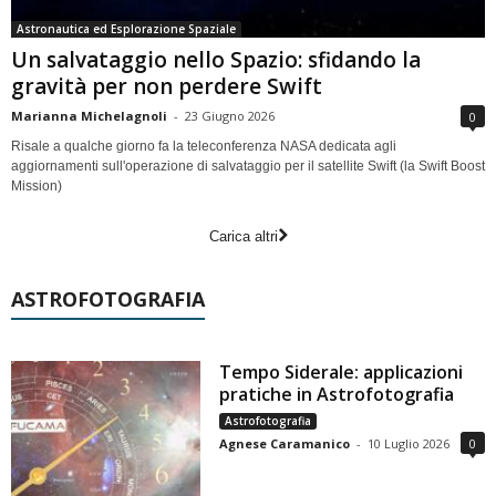
Astronautica ed Esplorazione Spaziale
Un salvataggio nello Spazio: sfidando la
gravità per non perdere Swift
Marianna Michelagnoli
-
23 Giugno 2026
0
Risale a qualche giorno fa la teleconferenza NASA dedicata agli
aggiornamenti sull'operazione di salvataggio per il satellite Swift (la Swift Boost
Mission)
Carica altri
ASTROFOTOGRAFIA
Tempo Siderale: applicazioni
pratiche in Astrofotografia
Astrofotografia
Agnese Caramanico
-
10 Luglio 2026
0