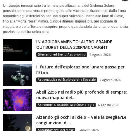
Un viaggio immaginario tra le mete più affascinanti del Sistema Solare,
pensato come una vera e propria guida alle vacanze extraterrestri: dalla Luna
romantica agli asteroidi solitari, dai super-vulcani di Marte alle lune di Giove,
fino alla “Morte Nera” Mimas. Cinque itinerari impossibili, per sognare di
viaggiare oltre la Terra e riscoprire, proprio guardandola da lontano, quanto sia
preziosa la nostra unica casa
IN AGGIORNAMENTO: ALTRO GRANDE
OUTBURST DELLA 220P/MCNAUGHT
Effemeridi ed Eventi Astronomici
7 Agosto 2026
Il futuro dell’esplorazione lunare passa per
l’Etna
Astronautica ed Esplorazione Spaziale
7 Agosto 2026
Abell 2255 nel radio più profondo di sempre:
nuova mappa del...
Astronomia, Astrofisica e Cosmologia
6 Agosto 2026
Alzando gli occhi al cielo – Vale la sveglia?Le
congiunzioni di...
Appuntamenti del Mese
5 Agosto 2026