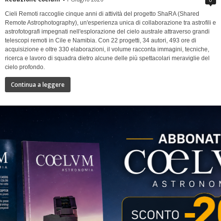
Cieli Remoti raccoglie cinque anni di attività del progetto ShaRA (Shared
Remote Astrophotography), un'esperienza unica di collaborazione tra astrofili e
astrofotografi impegnati nell'esplorazione del cielo australe attraverso grandi
telescopi remoti in Cile e Namibia. Con 22 progetti, 34 autori, 493 ore di
acquisizione e oltre 330 elaborazioni, il volume racconta immagini, tecniche,
ricerca e lavoro di squadra dietro alcune delle più spettacolari meraviglie del
cielo profondo.
Continua a leggere