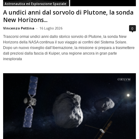
Astronautica ed Esplorazione Spaziale
A undici anni dal sorvolo di Plutone, la sonda
New Horizons...
Vincenzo Pettina
-
16 Luglio 2026
0
Trascorsi ormai undici anni dallo storico sorvolo di Plutone, la sonda New
Horizons della NASA continua il suo viaggio ai confini del Sistema Solare.
Dopo un nuovo risveglio dall’ibernazione, la missione si prepara a trasmettere
dati preziosi dalla fascia di Kuiper, una regione ancora in gran parte
inesplorata