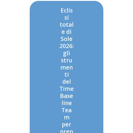
Eclis
si
total
e di
Sole
2026:
gli
stru
men
ti
del
Time
Base
line
Tea
m
per
prep