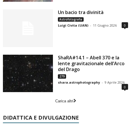
Un bacio tra divinità
Astrofotografia
Luigi Civita (UAN)
-
11 Giugno 2026
0
ShaRA#14.1 – Abell 370 e la
lente gravitazionale dell’Arco
del Drago
279
shara.astrophotography
-
9 Aprile 2026
0
Carica altri
DIDATTICA E DIVULGAZIONE