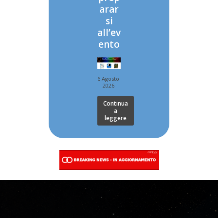
arar
si
all’ev
ento
6 Agosto
2026
Continua
a
leggere