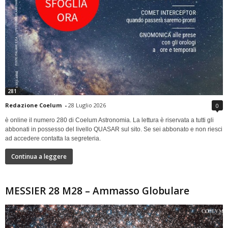
281
Redazione Coelum
-
28 Luglio 2026
0
è online il numero 280 di Coelum Astronomia. La lettura è riservata a tutti gli
abbonati in possesso del livello QUASAR sul sito. Se sei abbonato e non riesci
ad accedere contatta la segreteria.
Continua a leggere
MESSIER 28 M28 – Ammasso Globulare