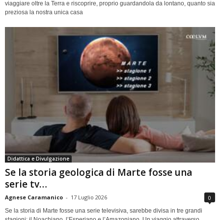
viaggiare oltre la Terra e riscoprire, proprio guardandola da lontano, quanto sia
preziosa la nostra unica casa
Didattica e Divulgazione
Se la storia geologica di Marte fosse una
serie tv…
Agnese Caramanico
-
17 Luglio 2026
0
Se la storia di Marte fosse una serie televisiva, sarebbe divisa in tre grandi
stagioni: il Noachiano, l’Esperiano e l’Amazoniano. Un viaggio attraverso