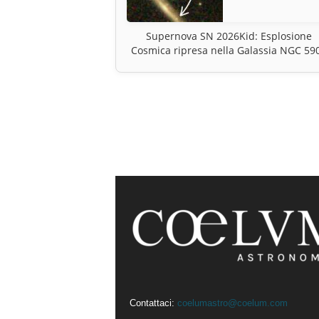
Supernova SN 2026Kid: Esplosione
Cosmica ripresa nella Galassia NGC 59
Contattaci:
coelumastro@coelum.com