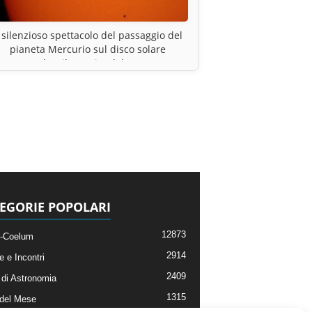
l silenzioso spettacolo del passaggio del
pianeta Mercurio sul disco solare
aspettando….il transito del 13.11.2032
EGORIE POPOLARI
12873
-Coelum
2914
e e Incontri
2409
di Astronomia
1315
 del Mese