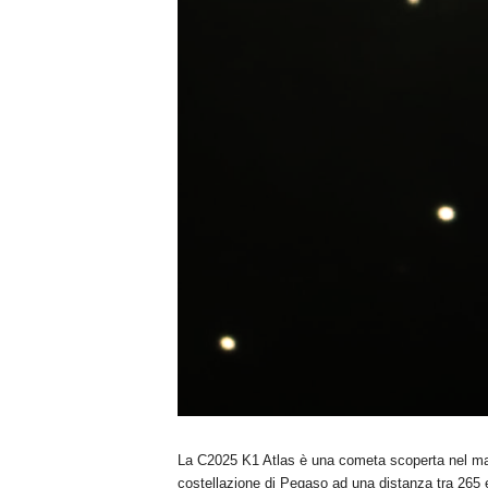
La C2025 K1 Atlas è una cometa scoperta nel magg
costellazione di Pegaso ad una distanza tra 265 e