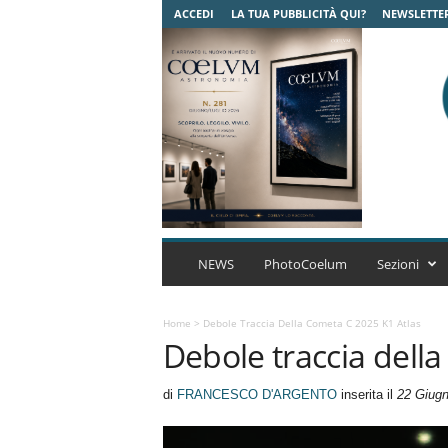
ACCEDI
LA TUA PUBBLICITÀ QUI?
NEWSLETTE
C
o
NEWS
PhotoCoelum
Sezioni
e
l
u
Home
>
Debole Traccia Della Cometa C 2025 K1 Atlas
Debole traccia dell
m
A
s
di
FRANCESCO D'ARGENTO
inserita il
22 Giug
t
r
o