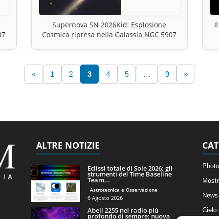
Supernova SN 2026Kid: Esplosione
I
07
Cosmica ripresa nella Galassia NGC 5907
«
1
2
3
4
5
…
9
»
ALTRE NOTIZIE
CAT
Photo
Eclissi totale di Sole 2026: gli
strumenti del Time Baseline
Team...
Mostr
Astrotecnica e Osservazione
News 
6 Agosto 2026
Abell 2255 nel radio più
Cielo
profondo di sempre: nuova