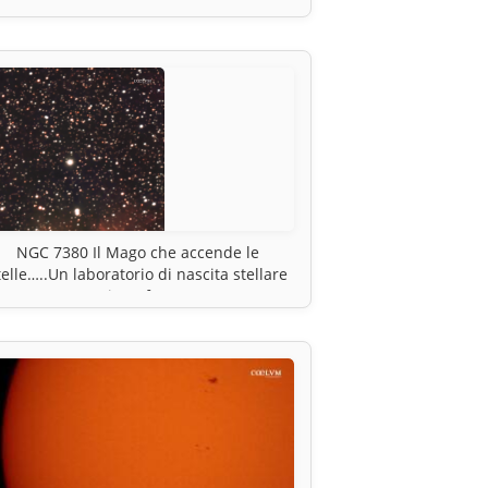
Galattici Attivi dal primo universo.
Particolare della foto già inserita
NGC 7380 Il Mago che accende le
telle…..Un laboratorio di nascita stellare
in Cefeo