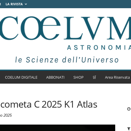
R
LA RIVISTA
COELUM DIGITALE
ABBONATI
SHOP
🛒
Area Riservata
a cometa C 2025 K1 Atlas
no 2025