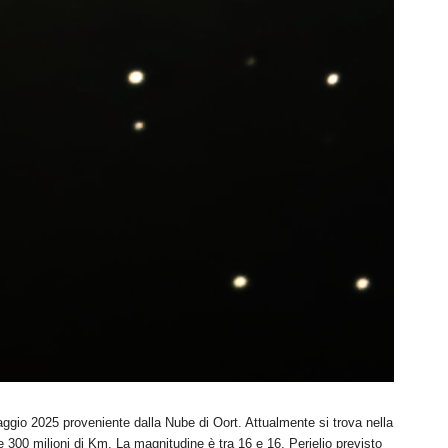
io 2025 proveniente dalla Nube di Oort. Attualmente si trova nella
 300 milioni di Km. La magnitudine è tra 16 e 16, Perielio previsto