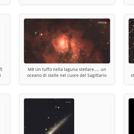
di Orione.
ft
M8 Un tuffo nella laguna stellare….. un
i
oceano di stelle nel cuore del Sagittario
s