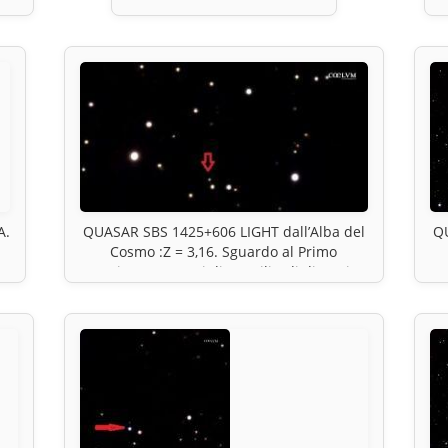
A.
QUASAR SBS 1425+606 LIGHT dall’Alba del
QU
Cosmo :Z = 3,16. Sguardo al Primo
Universo. Fotoni di 11 miliardi di anni
contro inquinamento luminoso e Luna.
Particolare della foto già inserita