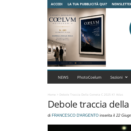
ACCEDI
LA TUA PUBBLICITÀ QUI?
NEWSLETTE
C
o
NEWS
PhotoCoelum
Sezioni
e
l
u
Home
>
Debole Traccia Della Cometa C 2025 K1 Atlas
Debole traccia dell
m
A
s
di
FRANCESCO D'ARGENTO
inserita il
22 Giug
t
r
o