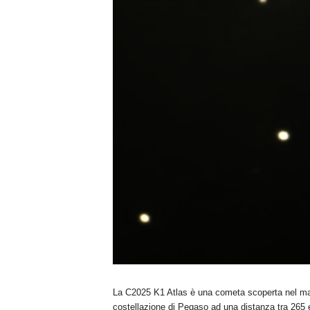
La C2025 K1 Atlas è una cometa scoperta nel magg
costellazione di Pegaso ad una distanza tra 265 e