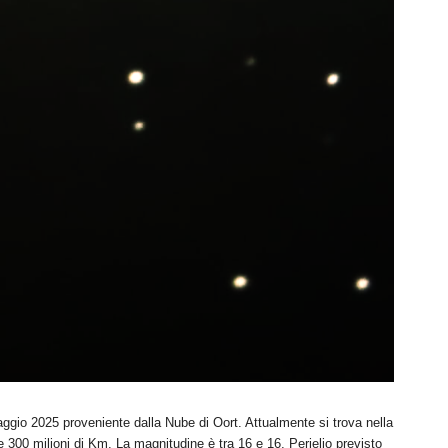
io 2025 proveniente dalla Nube di Oort. Attualmente si trova nella
 300 milioni di Km. La magnitudine è tra 16 e 16, Perielio previsto