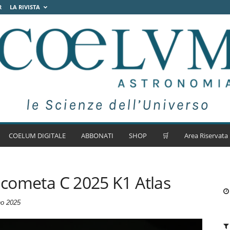
R
LA RIVISTA
COELUM DIGITALE
ABBONATI
SHOP
🛒
Area Riservata
a cometa C 2025 K1 Atlas
no 2025