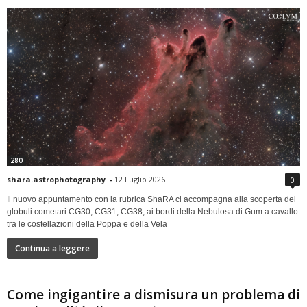
280
shara.astrophotography
-
12 Luglio 2026
0
Il nuovo appuntamento con la rubrica ShaRA ci accompagna alla scoperta dei
globuli cometari CG30, CG31, CG38, ai bordi della Nebulosa di Gum a cavallo
tra le costellazioni della Poppa e della Vela
Continua a leggere
Come ingigantire a dismisura un problema di