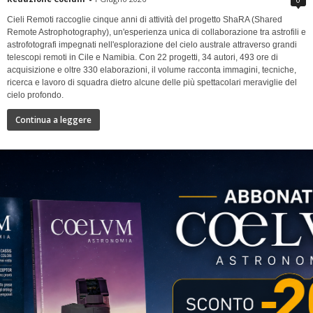
Cieli Remoti raccoglie cinque anni di attività del progetto ShaRA (Shared
Remote Astrophotography), un'esperienza unica di collaborazione tra astrofili e
astrofotografi impegnati nell'esplorazione del cielo australe attraverso grandi
telescopi remoti in Cile e Namibia. Con 22 progetti, 34 autori, 493 ore di
acquisizione e oltre 330 elaborazioni, il volume racconta immagini, tecniche,
ricerca e lavoro di squadra dietro alcune delle più spettacolari meraviglie del
cielo profondo.
Continua a leggere