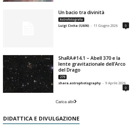
Un bacio tra divinità
Astrofotografia
Luigi Civita (UAN)
-
11 Giugno 2026
0
ShaRA#14.1 – Abell 370 e la
lente gravitazionale dell’Arco
del Drago
279
shara.astrophotography
-
9 Aprile 2026
0
Carica altri
DIDATTICA E DIVULGAZIONE