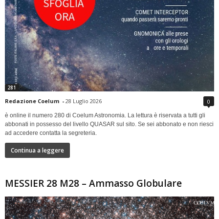
281
Redazione Coelum
-
28 Luglio 2026
0
è online il numero 280 di Coelum Astronomia. La lettura è riservata a tutti gli
abbonati in possesso del livello QUASAR sul sito. Se sei abbonato e non riesci
ad accedere contatta la segreteria.
Continua a leggere
MESSIER 28 M28 – Ammasso Globulare