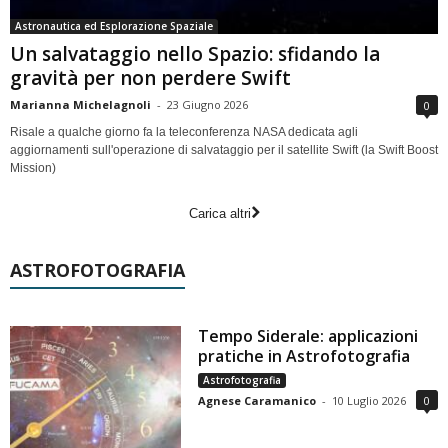
Astronautica ed Esplorazione Spaziale
Un salvataggio nello Spazio: sfidando la
gravità per non perdere Swift
Marianna Michelagnoli
-
23 Giugno 2026
0
Risale a qualche giorno fa la teleconferenza NASA dedicata agli
aggiornamenti sull'operazione di salvataggio per il satellite Swift (la Swift Boost
Mission)
Carica altri
ASTROFOTOGRAFIA
Tempo Siderale: applicazioni
pratiche in Astrofotografia
Astrofotografia
Agnese Caramanico
-
10 Luglio 2026
0