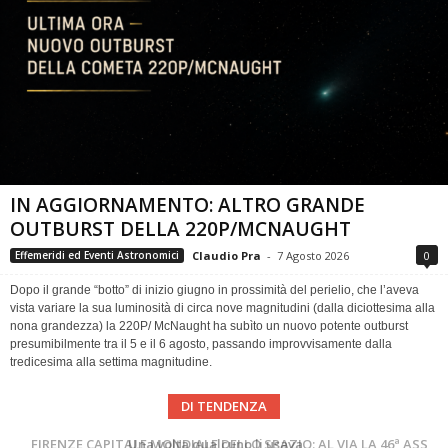
IN AGGIORNAMENTO: ALTRO GRANDE
OUTBURST DELLA 220P/MCNAUGHT
Claudio Pra
-
7 Agosto 2026
0
Effemeridi ed Eventi Astronomici
Dopo il grande “botto” di inizio giugno in prossimità del perielio, che l’aveva
vista variare la sua luminosità di circa nove magnitudini (dalla diciottesima alla
nona grandezza) la 220P/ McNaught ha subìto un nuovo potente outburst
presumibilmente tra il 5 e il 6 agosto, passando improvvisamente dalla
tredicesima alla settima magnitudine.
DI TENDENZA
Cielo del Mese di Agosto 2026
FIRENZE CAPITALE MONDIALE DELLO SPAZIO: AL VIA LA 46ª ASSEMBLEA SCIENTIFICA DEL COSPAR