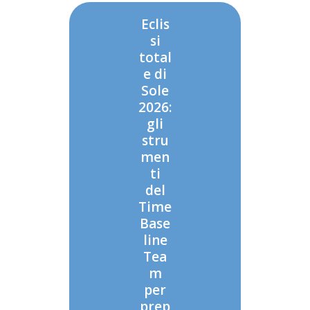
Eclis
si
total
e di
Sole
2026:
gli
stru
men
ti
del
Time
Base
line
Tea
m
per
prep