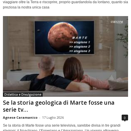
viaggiare oltre la Terra e riscoprire, proprio guardandola da lontano, quanto sia
preziosa la nostra unica casa
Didattica e Divulgazione
Se la storia geologica di Marte fosse una
serie tv…
Agnese Caramanico
-
17 Luglio 2026
0
Se la storia di Marte fosse una serie televisiva, sarebbe divisa in tre grandi
stagioni: il Noachiano, l’Esperiano e l’Amazoniano. Un viaggio attraverso