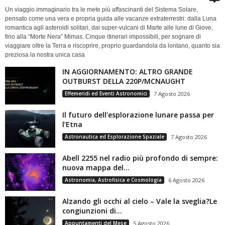
Un viaggio immaginario tra le mete più affascinanti del Sistema Solare,
pensato come una vera e propria guida alle vacanze extraterrestri: dalla Luna
romantica agli asteroidi solitari, dai super-vulcani di Marte alle lune di Giove,
fino alla “Morte Nera” Mimas. Cinque itinerari impossibili, per sognare di
viaggiare oltre la Terra e riscoprire, proprio guardandola da lontano, quanto sia
preziosa la nostra unica casa
IN AGGIORNAMENTO: ALTRO GRANDE
OUTBURST DELLA 220P/MCNAUGHT
Effemeridi ed Eventi Astronomici
7 Agosto 2026
Il futuro dell’esplorazione lunare passa per
l’Etna
Astronautica ed Esplorazione Spaziale
7 Agosto 2026
Abell 2255 nel radio più profondo di sempre:
nuova mappa del...
Astronomia, Astrofisica e Cosmologia
6 Agosto 2026
Alzando gli occhi al cielo – Vale la sveglia?Le
congiunzioni di...
Appuntamenti del Mese
5 Agosto 2026