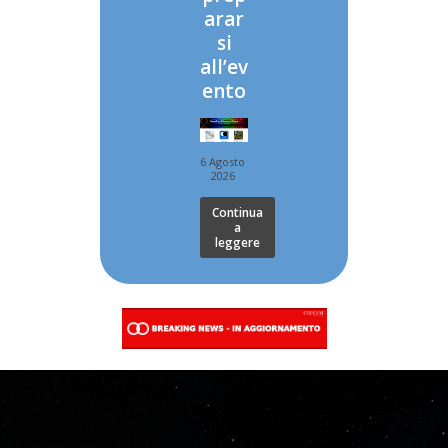
arar
si
all’ev
ento
6 Agosto
2026
Continua
a
leggere