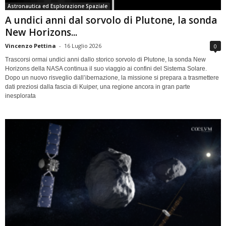
Astronautica ed Esplorazione Spaziale
A undici anni dal sorvolo di Plutone, la sonda
New Horizons...
Vincenzo Pettina
-
16 Luglio 2026
0
Trascorsi ormai undici anni dallo storico sorvolo di Plutone, la sonda New
Horizons della NASA continua il suo viaggio ai confini del Sistema Solare.
Dopo un nuovo risveglio dall’ibernazione, la missione si prepara a trasmettere
dati preziosi dalla fascia di Kuiper, una regione ancora in gran parte
inesplorata