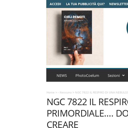
ACCEDI
LA TUA PUBBLICITÀ QUI?
NEWSLETTE
C
o
NEWS
PhotoCoelum
Sezioni
e
l
u
Home
>
- Nessuno
>
NGC 7822 IL RESPIRO DI UNA NEBULO
NGC 7822 IL RESPI
m
A
PRIMORDIALE…. DO
s
t
CREARE
r
o