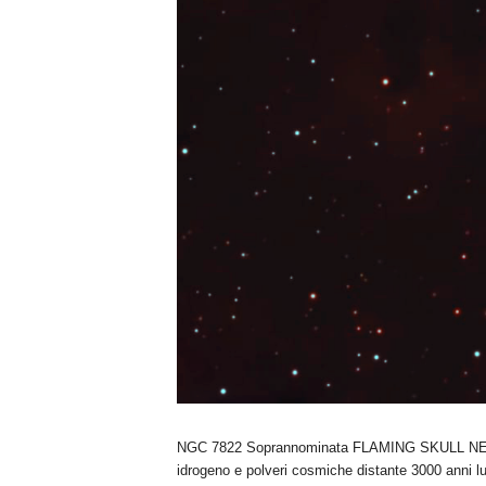
NGC 7822 Soprannominata FLAMING SKULL NEBU
idrogeno e polveri cosmiche distante 3000 anni luc