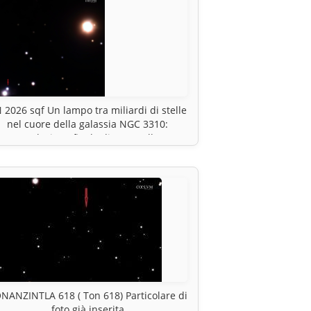
 2026 sqf Un lampo tra miliardi di stelle
nel cuore della galassia NGC 3310:
L’esplosione finale di una stella.
NANZINTLA 618 ( Ton 618) Particolare di
foto già inserita