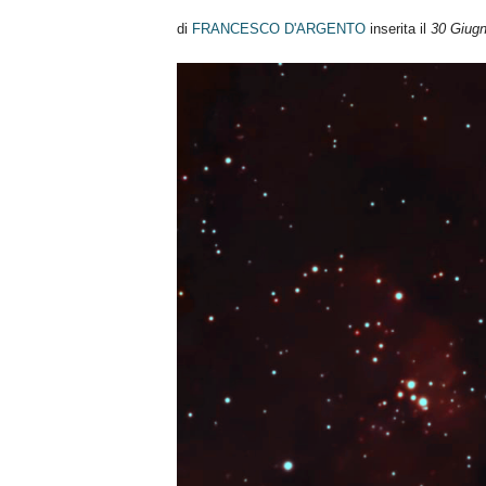
n
di
FRANCESCO D'ARGENTO
inserita il
30 Giug
o
m
i
a