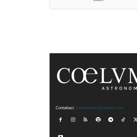
Contattaci:
coelumastro@coelum.com