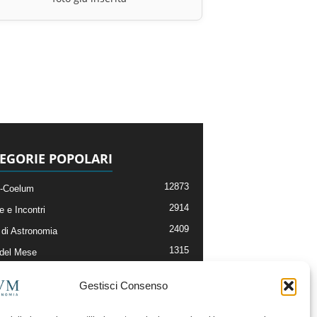
EGORIE POPOLARI
12873
-Coelum
2914
e e Incontri
2409
di Astronomia
1315
 del Mese
365
nomia, Astrofisica e Cosmologia
Gestisci Consenso
268
li e Risorse On-Line
192
og della Redazione