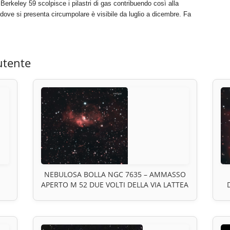
 Berkeley 59 scolpisce i pilastri di gas contribuendo così alla
 dove si presenta circumpolare è visibile da luglio a dicembre. Fa
,
utente
NEBULOSA BOLLA NGC 7635 – AMMASSO
APERTO M 52 DUE VOLTI DELLA VIA LATTEA
CA
VISIBILI NELLO STESSO CAMPO MA
R
NO
LONTANI NELLO SPAZIO