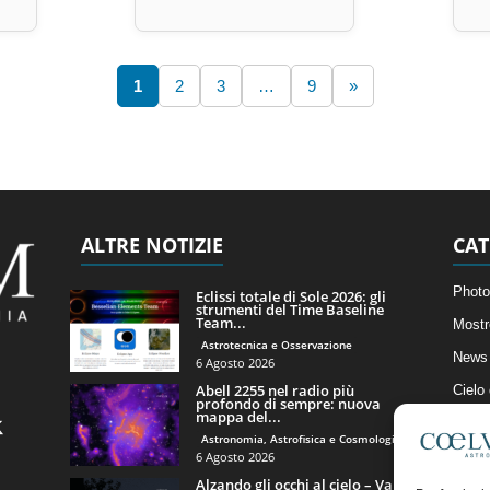
1
2
3
…
9
»
ALTRE NOTIZIE
CAT
Photo
Eclissi totale di Sole 2026: gli
strumenti del Time Baseline
Team...
Mostr
Astrotecnica e Osservazione
News 
6 Agosto 2026
Abell 2255 nel radio più
Cielo
profondo di sempre: nuova
mappa del...
Astro
Astronomia, Astrofisica e Cosmologia
Artico
6 Agosto 2026
Alzando gli occhi al cielo – Vale
Il Bl