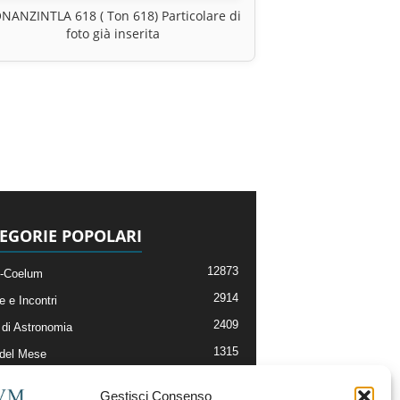
NANZINTLA 618 ( Ton 618) Particolare di
foto già inserita
EGORIE POPOLARI
12873
-Coelum
2914
e e Incontri
2409
di Astronomia
1315
 del Mese
365
nomia, Astrofisica e Cosmologia
Gestisci Consenso