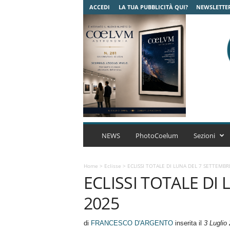
ACCEDI
LA TUA PUBBLICITÀ QUI?
NEWSLETTE
C
o
NEWS
PhotoCoelum
Sezioni
e
l
u
Home
>
Eclisse
>
ECLISSI TOTALE DI LUNA DEL 7 SETTEMBR
ECLISSI TOTALE DI
m
A
2025
s
t
r
di
FRANCESCO D'ARGENTO
inserita il
3 Luglio
o