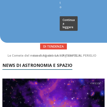
t
o
.
Continua
a
leggere
DI TENDENZA
Asteroidi del mese Agosto 2026
NEWS DI ASTRONOMIA E SPAZIO