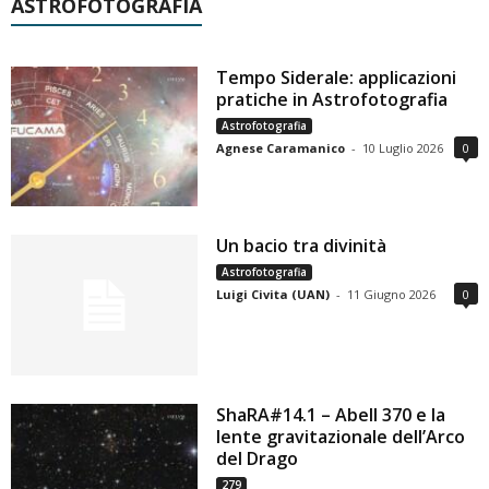
ASTROFOTOGRAFIA
Tempo Siderale: applicazioni
pratiche in Astrofotografia
Astrofotografia
Agnese Caramanico
-
10 Luglio 2026
0
Un bacio tra divinità
Astrofotografia
Luigi Civita (UAN)
-
11 Giugno 2026
0
ShaRA#14.1 – Abell 370 e la
lente gravitazionale dell’Arco
del Drago
279