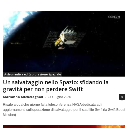
Astronautica ed Esplorazione Spaziale
Un salvataggio nello Spazio: sfidando la
gravità per non perdere Swift
Marianna Michelagnoli
-
23 Giugno 2026
0
Risale a qualche giorno fa la teleconferenza NASA dedicata agli
aggiornamenti sull'operazione di salvataggio per il satellite Swift (la Swift Boost
Mission)