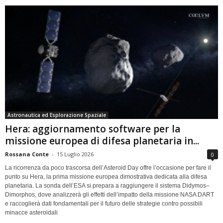
Astronautica ed Esplorazione Spaziale
Hera: aggiornamento software per la
missione europea di difesa planetaria in...
Rossana Conte
-
15 Luglio 2026
0
La ricorrenza da poco trascorsa dell’Asteroid Day offre l’occasione per fare il
punto su Hera, la prima missione europea dimostrativa dedicata alla difesa
planetaria. La sonda dell’ESA si prepara a raggiungere il sistema Didymos–
Dimorphos, dove analizzerà gli effetti dell’impatto della missione NASA DART
e raccoglierà dati fondamentali per il futuro delle strategie contro possibili
minacce asteroidali