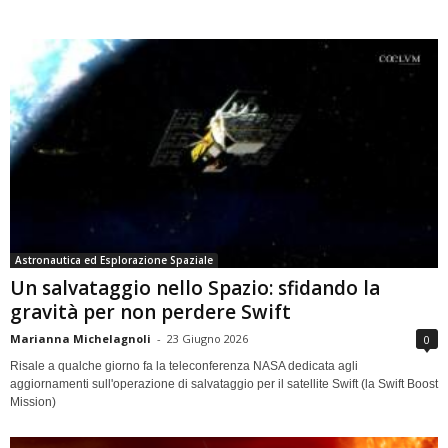
Astronautica ed Esplorazione Spaziale
Un salvataggio nello Spazio: sfidando la
gravità per non perdere Swift
Marianna Michelagnoli
-
23 Giugno 2026
0
Risale a qualche giorno fa la teleconferenza NASA dedicata agli
aggiornamenti sull'operazione di salvataggio per il satellite Swift (la Swift Boost
Mission)