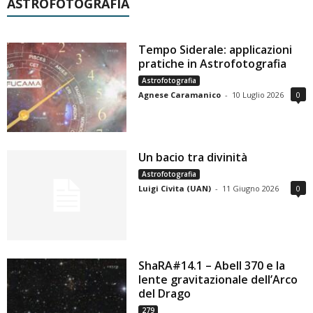
ASTROFOTOGRAFIA
Tempo Siderale: applicazioni
pratiche in Astrofotografia
Astrofotografia
Agnese Caramanico
-
10 Luglio 2026
0
Un bacio tra divinità
Astrofotografia
Luigi Civita (UAN)
-
11 Giugno 2026
0
ShaRA#14.1 – Abell 370 e la
lente gravitazionale dell’Arco
del Drago
279