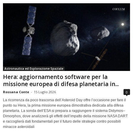
Astronautica ed Esplorazione Spaziale
Hera: aggiornamento software per la
missione europea di difesa planetaria in...
Rossana Conte
-
15 Luglio 2026
0
La ricorrenza da poco trascorsa dell’Asteroid Day offre l’occasione per fare il
punto su Hera, la prima missione europea dimostrativa dedicata alla difesa
planetaria. La sonda dell’ESA si prepara a raggiungere il sistema Didymos–
Dimorphos, dove analizzerà gli effetti dell’impatto della missione NASA DART
e raccoglierà dati fondamentali per il futuro delle strategie contro possibili
minacce asteroidali