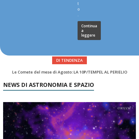
t
o
.
Continua
a
leggere
DI TENDENZA
Asteroidi del mese Agosto 2026
NEWS DI ASTRONOMIA E SPAZIO