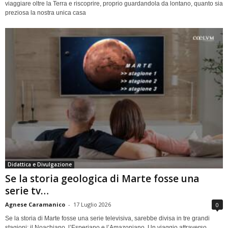
viaggiare oltre la Terra e riscoprire, proprio guardandola da lontano, quanto sia
preziosa la nostra unica casa
Didattica e Divulgazione
Se la storia geologica di Marte fosse una
serie tv…
Agnese Caramanico
-
17 Luglio 2026
0
Se la storia di Marte fosse una serie televisiva, sarebbe divisa in tre grandi
stagioni: il Noachiano, l’Esperiano e l’Amazoniano. Un viaggio attraverso