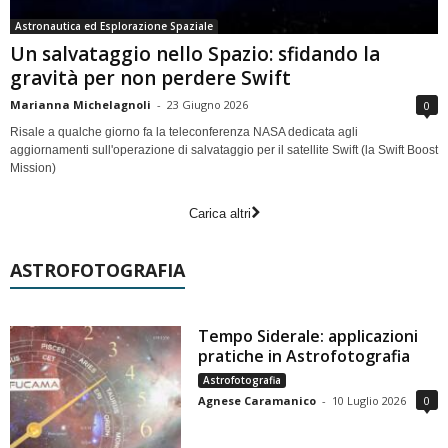
Astronautica ed Esplorazione Spaziale
Un salvataggio nello Spazio: sfidando la
gravità per non perdere Swift
Marianna Michelagnoli
-
23 Giugno 2026
0
Risale a qualche giorno fa la teleconferenza NASA dedicata agli
aggiornamenti sull'operazione di salvataggio per il satellite Swift (la Swift Boost
Mission)
Carica altri
ASTROFOTOGRAFIA
Tempo Siderale: applicazioni
pratiche in Astrofotografia
Astrofotografia
Agnese Caramanico
-
10 Luglio 2026
0