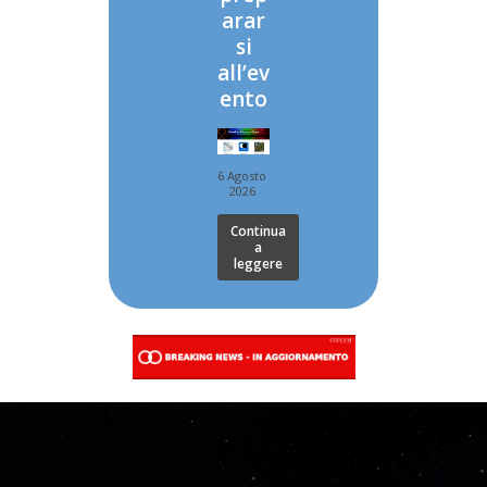
arar
si
all’ev
ento
6 Agosto
2026
Continua
a
leggere