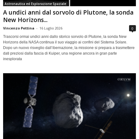
Astronautica ed Esplorazione Spaziale
A undici anni dal sorvolo di Plutone, la sonda
New Horizons...
Vincenzo Pettina
-
16 Luglio 2026
0
Trascorsi ormai undici anni dallo storico sorvolo di Plutone, la sonda New
Horizons della NASA continua il suo viaggio ai confini del Sistema Solare.
Dopo un nuovo risveglio dall’ibernazione, la missione si prepara a trasmettere
dati preziosi dalla fascia di Kuiper, una regione ancora in gran parte
inesplorata