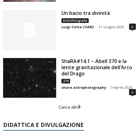
Un bacio tra divinità
Astrofotografia
Luigi Civita (UAN)
-
11 Giugno 2026
0
ShaRA#14.1 – Abell 370 e la
lente gravitazionale dell’Arco
del Drago
279
shara.astrophotography
-
9 Aprile 2026
0
Carica altri
DIDATTICA E DIVULGAZIONE