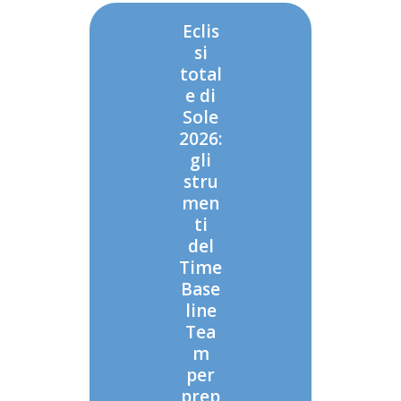
Eclis
si
total
e di
Sole
2026:
gli
stru
men
ti
del
Time
Base
line
Tea
m
per
prep