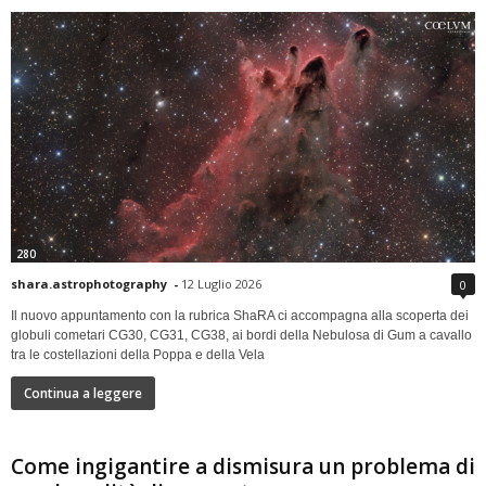
280
shara.astrophotography
-
12 Luglio 2026
0
Il nuovo appuntamento con la rubrica ShaRA ci accompagna alla scoperta dei
globuli cometari CG30, CG31, CG38, ai bordi della Nebulosa di Gum a cavallo
tra le costellazioni della Poppa e della Vela
Continua a leggere
Come ingigantire a dismisura un problema di