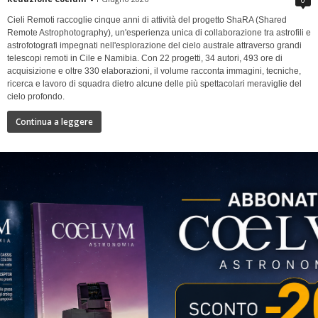
Cieli Remoti raccoglie cinque anni di attività del progetto ShaRA (Shared
Remote Astrophotography), un'esperienza unica di collaborazione tra astrofili e
astrofotografi impegnati nell'esplorazione del cielo australe attraverso grandi
telescopi remoti in Cile e Namibia. Con 22 progetti, 34 autori, 493 ore di
acquisizione e oltre 330 elaborazioni, il volume racconta immagini, tecniche,
ricerca e lavoro di squadra dietro alcune delle più spettacolari meraviglie del
cielo profondo.
Continua a leggere