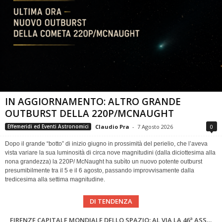
IN AGGIORNAMENTO: ALTRO GRANDE
OUTBURST DELLA 220P/MCNAUGHT
Claudio Pra
-
7 Agosto 2026
0
Effemeridi ed Eventi Astronomici
Dopo il grande “botto” di inizio giugno in prossimità del perielio, che l’aveva
vista variare la sua luminosità di circa nove magnitudini (dalla diciottesima alla
nona grandezza) la 220P/ McNaught ha subìto un nuovo potente outburst
presumibilmente tra il 5 e il 6 agosto, passando improvvisamente dalla
tredicesima alla settima magnitudine.
DI TENDENZA
Cielo del Mese di Agosto 2026