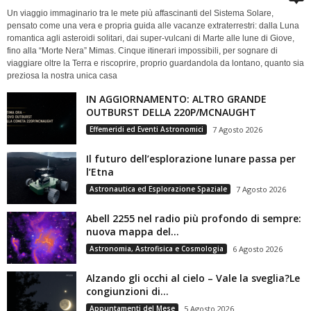
Un viaggio immaginario tra le mete più affascinanti del Sistema Solare,
pensato come una vera e propria guida alle vacanze extraterrestri: dalla Luna
romantica agli asteroidi solitari, dai super-vulcani di Marte alle lune di Giove,
fino alla “Morte Nera” Mimas. Cinque itinerari impossibili, per sognare di
viaggiare oltre la Terra e riscoprire, proprio guardandola da lontano, quanto sia
preziosa la nostra unica casa
IN AGGIORNAMENTO: ALTRO GRANDE
OUTBURST DELLA 220P/MCNAUGHT
Effemeridi ed Eventi Astronomici
7 Agosto 2026
Il futuro dell’esplorazione lunare passa per
l’Etna
Astronautica ed Esplorazione Spaziale
7 Agosto 2026
Abell 2255 nel radio più profondo di sempre:
nuova mappa del...
Astronomia, Astrofisica e Cosmologia
6 Agosto 2026
Alzando gli occhi al cielo – Vale la sveglia?Le
congiunzioni di...
Appuntamenti del Mese
5 Agosto 2026