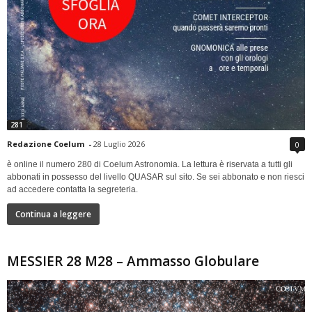
281
Redazione Coelum
-
28 Luglio 2026
0
è online il numero 280 di Coelum Astronomia. La lettura è riservata a tutti gli
abbonati in possesso del livello QUASAR sul sito. Se sei abbonato e non riesci
ad accedere contatta la segreteria.
Continua a leggere
MESSIER 28 M28 – Ammasso Globulare