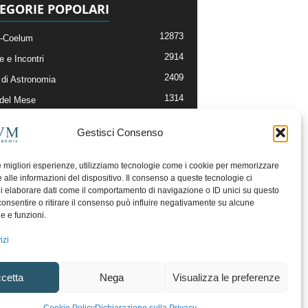
EGORIE POPOLARI
12873
-Coelum
2914
e e Incontri
2409
di Astronomia
1314
 del Mese
365
nomia, Astrofisica e Cosmologia
Gestisci Consenso
268
li e Risorse On-Line
192
og della Redazione
le migliori esperienze, utilizziamo tecnologie come i cookie per memorizzare
 alle informazioni del dispositivo. Il consenso a queste tecnologie ci
i elaborare dati come il comportamento di navigazione o ID unici su questo
consentire o ritirare il consenso può influire negativamente su alcune
he e funzioni.
izi
cetta
Nega
Visualizza le preferenze
ecesso
Regolamento uso sezione PhotoCoelum