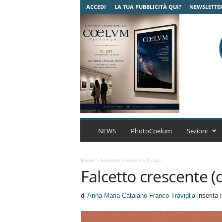
ACCEDI
LA TUA PUBBLICITÀ QUI?
NEWSLETTE
C
o
NEWS
PhotoCoelum
Sezioni
e
l
u
Home
>
Falcetto Crescente (crop)
Falcetto crescente (
m
A
s
di
Anna Maria Catalano-Franco Traviglia
inserita 
t
r
o