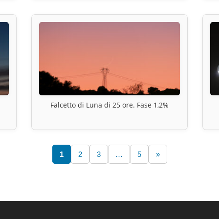
Falcetto di Luna di 25 ore. Fase 1,2%
1
2
3
…
5
»