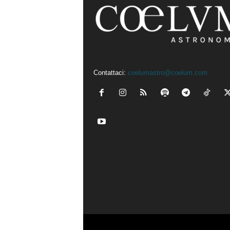
Contattaci:
coelumastro@coelum.com