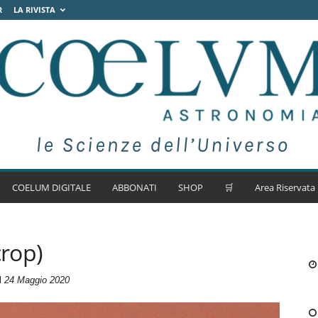
R
LA RIVISTA
COELUM DIGITALE
ABBONATI
SHOP
🛒
Area Riservata
crop)
il
24 Maggio 2020