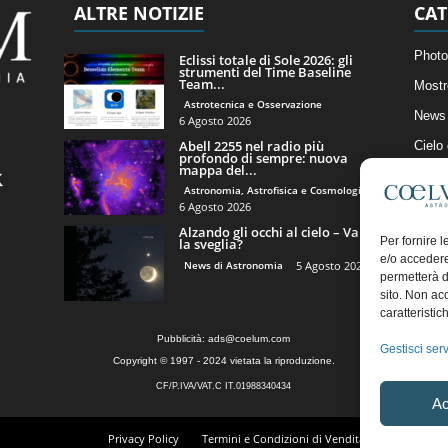
ALTRE NOTIZIE
CAT
Photo
Eclissi totale di Sole 2026: gli
strumenti del Time Baseline
Team...
Mostr
Astrotecnica e Osservazione
News 
6 Agosto 2026
Abell 2255 nel radio più
Cielo
profondo di sempre: nuova
mappa del...
Astro
Astronomia, Astrofisica e Cosmologia
Artico
6 Agosto 2026
Alzando gli occhi al cielo – Vale
Il Bl
Per fornire 
la sveglia?
e/o accedere
News di Astronomia
5 Agosto 2026
permetterà d
sito. Non ac
caratteristic
Pubblicità:
ads@coelum.com
Gestisci serv
Copyright © 1997 - 2024 vietata la riproduzione.
CF/P.IVA/VAT.C IT.01988340434
Ac
Privacy Policy
Termini e Condizioni di Vendita
Diritto di r