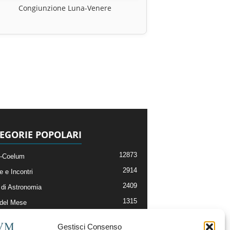
Congiunzione Luna-Venere
EGORIE POPOLARI
12873
-Coelum
2914
e e Incontri
2409
di Astronomia
1315
 del Mese
365
nomia, Astrofisica e Cosmologia
Gestisci Consenso