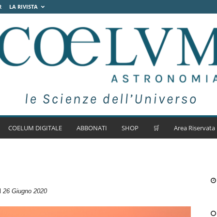
R
LA RIVISTA
COELUM DIGITALE
ABBONATI
SHOP
🛒
Area Riservata
il
26 Giugno 2020