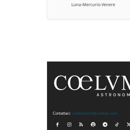
Luna-Mercurio-Venere
Contattaci:
coelumastro@coelum.com