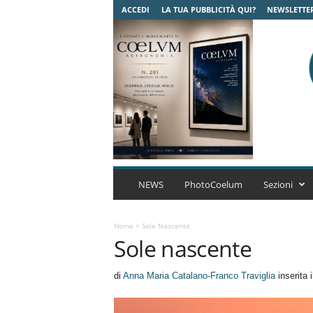
ACCEDI
LA TUA PUBBLICITÀ QUI?
NEWSLETTE
C
o
NEWS
PhotoCoelum
Sezioni
e
l
u
Home
>
Sole Nascente
Sole nascente
m
A
s
di
Anna Maria Catalano-Franco Traviglia
inserita 
t
r
o