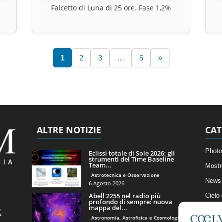
Falcetto di Luna di 25 ore. Fase 1,2%
1
2
3
…
5
»
ALTRE NOTIZIE
CAT
Photo
Eclissi totale di Sole 2026: gli
strumenti del Time Baseline
Team...
Mostr
Astrotecnica e Osservazione
News 
6 Agosto 2026
Abell 2255 nel radio più
Cielo
profondo di sempre: nuova
mappa del...
Astro
Astronomia, Astrofisica e Cosmologia