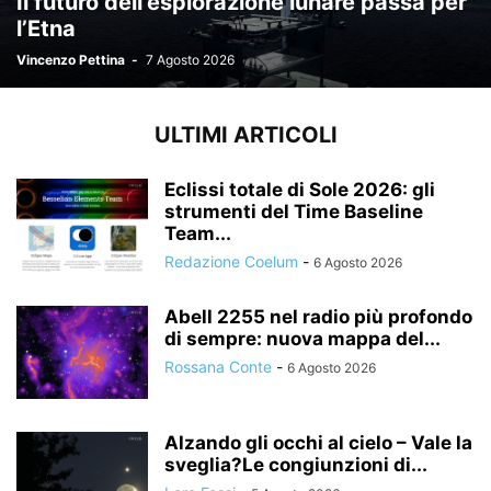
Il futuro dell’esplorazione lunare passa per
l’Etna
Vincenzo Pettina
-
7 Agosto 2026
ULTIMI ARTICOLI
Eclissi totale di Sole 2026: gli
strumenti del Time Baseline
Team...
Redazione Coelum
-
6 Agosto 2026
Abell 2255 nel radio più profondo
di sempre: nuova mappa del...
Rossana Conte
-
6 Agosto 2026
Alzando gli occhi al cielo – Vale la
sveglia?Le congiunzioni di...