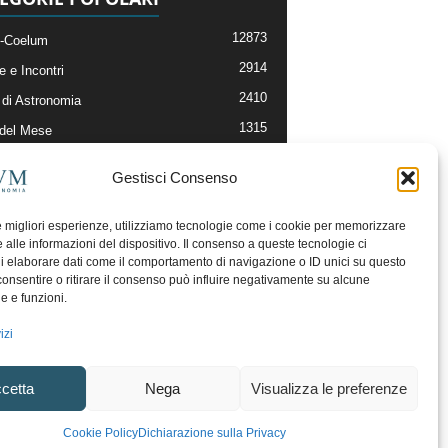
12873
-Coelum
2914
e e Incontri
2410
di Astronomia
1315
 del Mese
365
nomia, Astrofisica e Cosmologia
Gestisci Consenso
268
li e Risorse On-Line
192
og della Redazione
le migliori esperienze, utilizziamo tecnologie come i cookie per memorizzare
 alle informazioni del dispositivo. Il consenso a queste tecnologie ci
i elaborare dati come il comportamento di navigazione o ID unici su questo
consentire o ritirare il consenso può influire negativamente su alcune
he e funzioni.
izi
cetta
Nega
Visualizza le preferenze
ecesso
Regolamento uso sezione PhotoCoelum
Cookie Policy
Dichiarazione sulla Privacy
unity e Aree di Discussione
Cookie Policy (UE)