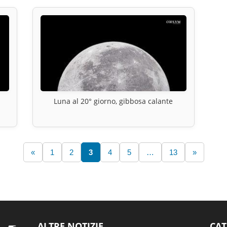
Luna al 20° giorno, gibbosa calante
«
1
2
3
4
5
…
13
»
ALTRE NOTIZIE
CAT