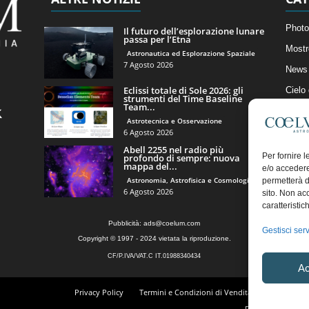
Photo
Il futuro dell’esplorazione lunare
passa per l’Etna
Mostr
Astronautica ed Esplorazione Spaziale
7 Agosto 2026
News 
Eclissi totale di Sole 2026: gli
Cielo
strumenti del Time Baseline
Team...
Astro
Astrotecnica e Osservazione
Artico
6 Agosto 2026
Abell 2255 nel radio più
Il Bl
Per fornire 
profondo di sempre: nuova
mappa del...
e/o accedere
Astronomia, Astrofisica e Cosmologia
permetterà d
6 Agosto 2026
sito. Non ac
caratteristic
Pubblicità:
ads@coelum.com
Gestisci serv
Copyright © 1997 - 2024 vietata la riproduzione.
CF/P.IVA/VAT.C IT.01988340434
Ac
Privacy Policy
Termini e Condizioni di Vendita
Diritto di r
Regolamento Comm