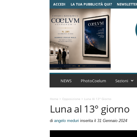
ACCEDI
LA TUA PUBBLICITÀ QUI?
NEWSLETTE
C
o
NEWS
PhotoCoelum
Sezioni
e
l
u
Home
>
Opposizione
>
Luna Al 13° Giorno
Luna al 13° giorno
m
A
s
di
angelo meduri
inserita il
31 Gennaio 2024
t
r
o