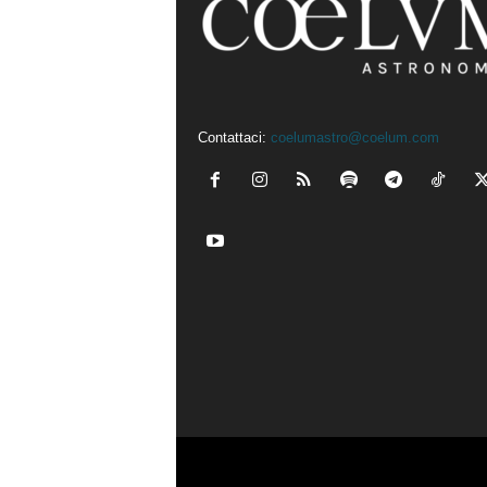
Contattaci:
coelumastro@coelum.com