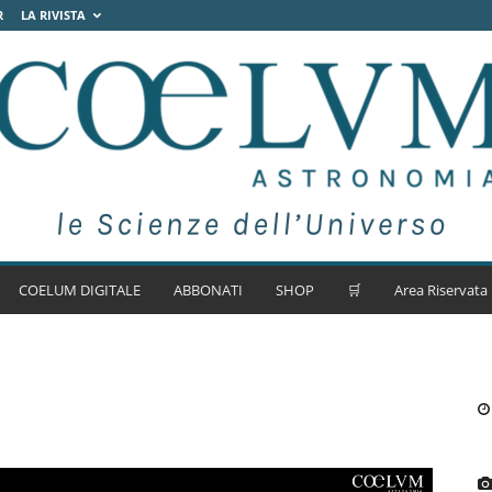
R
LA RIVISTA
COELUM DIGITALE
ABBONATI
SHOP
🛒
Area Riservata